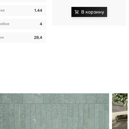
бкe
1.44
робкe
4
ки
28,4