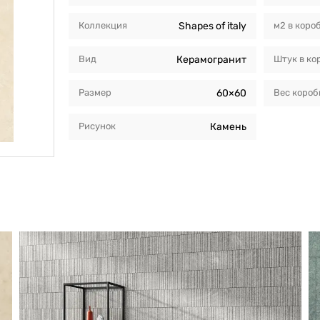
Коллекция
Shapes of italy
м2 в коро
Вид
Керамогранит
Штук в ко
Размер
60×60
Вес короб
Рисунок
Камень