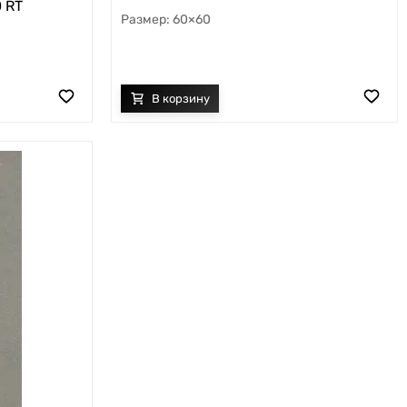
0 RT
60×60