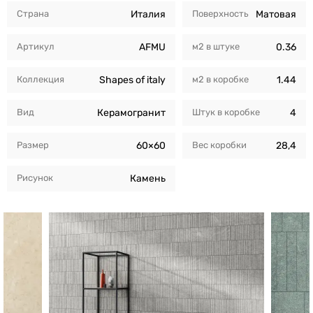
Страна
Италия
Поверхность
Матовая
Артикул
AFMU
м2 в штуке
0.36
Коллекция
Shapes of italy
м2 в коробкe
1.44
Вид
Керамогранит
Штук в коробкe
4
Размер
60×60
Вес коробки
28,4
Рисунок
Камень