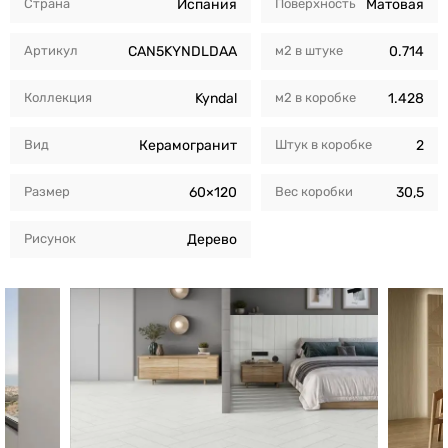
Страна
Испания
Поверхность
Матовая
Артикул
CAN5KYNDLDAA
м2 в штуке
0.714
Коллекция
Kyndal
м2 в коробкe
1.428
Вид
Керамогранит
Штук в коробкe
2
Размер
60×120
Вес коробки
30,5
Рисунок
Дерево