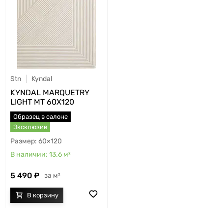
Stn
Kyndal
KYNDAL MARQUETRY
LIGHT MT 60X120
Образец в салоне
Эксклюзив
60×120
13.6
м²
5 490
м²