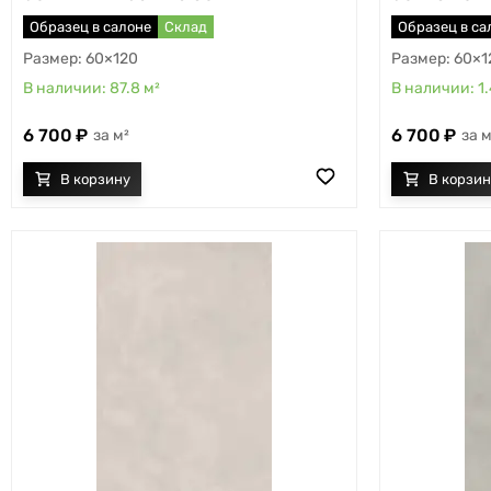
Образец в салоне
Склад
Образец в са
60×120
60×1
87.8
м²
1
6 700
6 700
м²
м