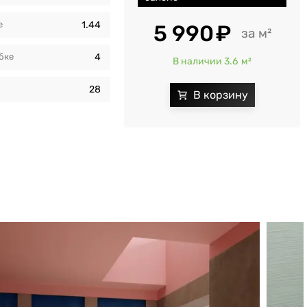
e
1.44
5 990
м²
бкe
4
В наличии 3.6
м²
и
28