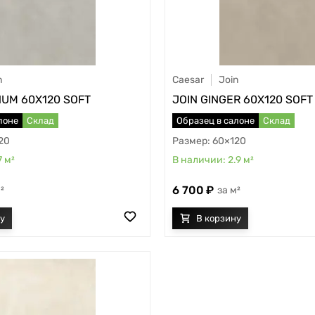
n
Caesar
Join
NUM 60X120 SOFT
JOIN GINGER 60X120 SOFT
лоне
Склад
Образец в салоне
Склад
20
60×120
7
м²
2.9
м²
6 700
²
м²