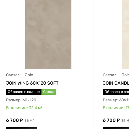
Caesar
Join
Caesar
Joi
JOIN WING 60X120 SOFT
JOIN CANDL
Образец в салоне
Склад
Образец в са
60×120
60×1
32.4
м²
17
6 700
6 700
м²
м