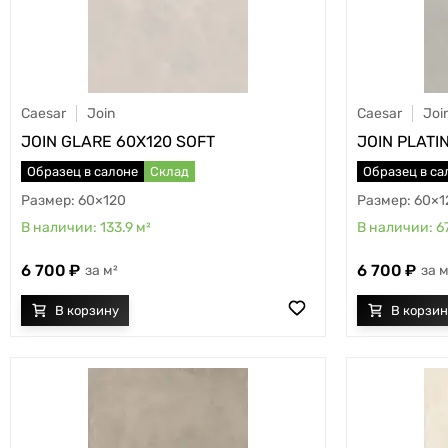
Caesar
Join
Caesar
Joi
JOIN GLARE 60X120 SOFT
JOIN PLATI
Образец в салоне
Склад
Образец в са
60×120
60×1
133.9
м²
6
6 700
6 700
м²
м