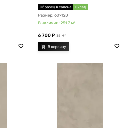
Образец в салоне
Склад
60×120
251.3
м²
6 700
м²