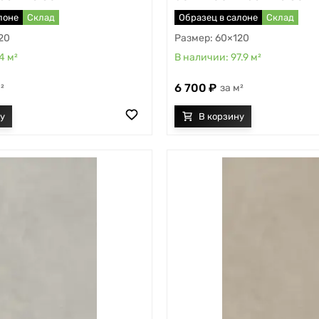
лоне
Склад
Образец в салоне
Склад
20
60×120
.4
м²
97.9
м²
6 700
²
м²