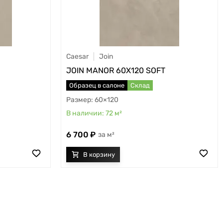
Caesar
Join
JOIN MANOR 60X120 SOFT
Образец в салоне
Склад
60×120
72
м²
6 700
м²