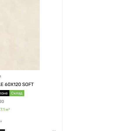
n
E 60X120 SOFT
лоне
Склад
20
7.1
м²
²