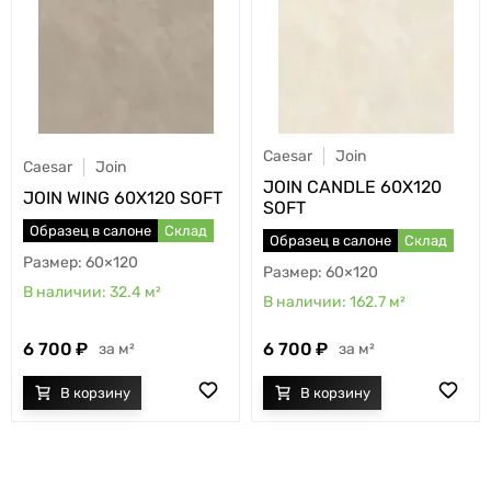
Caesar
Join
Caesar
Join
JOIN CANDLE 60X120
JOIN WING 60X120 SOFT
SOFT
Образец в салоне
Склад
Образец в салоне
Склад
60×120
60×120
32.4
м²
162.7
м²
6 700
6 700
м²
м²