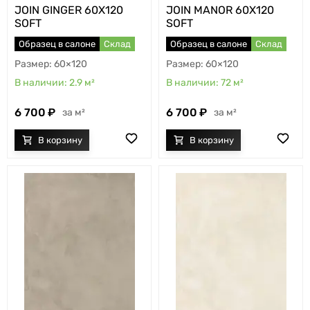
JOIN GINGER 60X120
JOIN MANOR 60X120
SOFT
SOFT
Образец в салоне
Склад
Образец в салоне
Склад
60×120
60×120
2.9
м²
72
м²
6 700
6 700
м²
м²