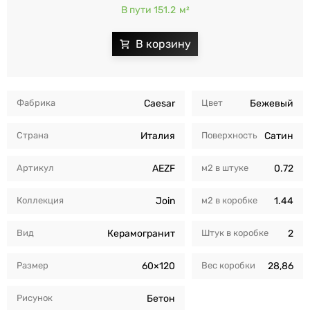
В пути 151.2
м²
Фабрика
Caesar
Цвет
Бежевый
Страна
Италия
Поверхность
Сатин
Артикул
AEZF
м2 в штуке
0.72
Коллекция
Join
м2 в коробкe
1.44
Вид
Керамогранит
Штук в коробкe
2
Размер
60×120
Вес коробки
28,86
Рисунок
Бетон