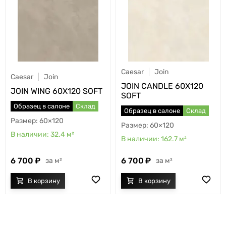
Caesar
Join
Caesar
Join
JOIN CANDLE 60X120
JOIN WING 60X120 SOFT
SOFT
Образец в салоне
Склад
Образец в салоне
Склад
60×120
60×120
32.4
м²
162.7
м²
6 700
6 700
м²
м²