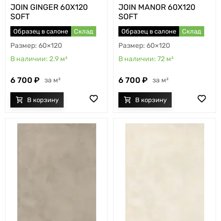
JOIN GINGER 60X120
JOIN MANOR 60X120
SOFT
SOFT
Образец в салоне
Склад
Образец в салоне
Склад
60×120
60×120
2.9
м²
72
м²
6 700
6 700
м²
м²