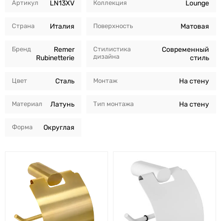
Артикул
LN13XV
Коллекция
Lounge
Страна
Италия
Поверхность
Матовая
Бренд
Remer
Стилистика
Современный
дизайна
Rubinetterie
стиль
Цвет
Сталь
Монтаж
На стену
Материал
Латунь
Тип монтажа
На стену
Форма
Округлая