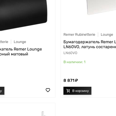
Remer Rubinetterie
Lounge
Бумагодержатель Remer 
terie
Lounge
LN60VO, латунь состарен
атель Remer Lounge
LN60VO
рный матовый
1
8 871