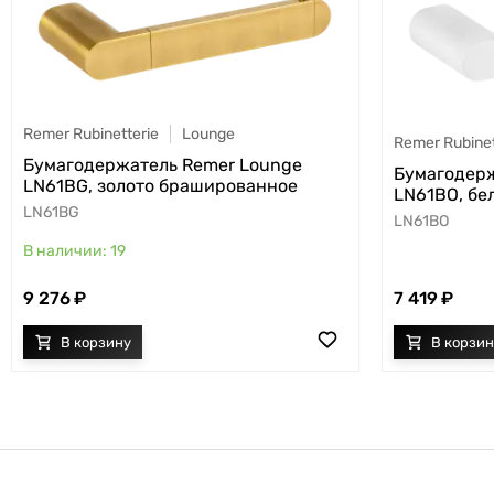
Remer Rubinetterie
Lounge
Remer Rubinet
Бумагодержатель Remer Lounge
Бумагодерж
LN61BG, золото брашированное
LN61BO, бе
LN61BG
LN61BO
19
9 276
7 419