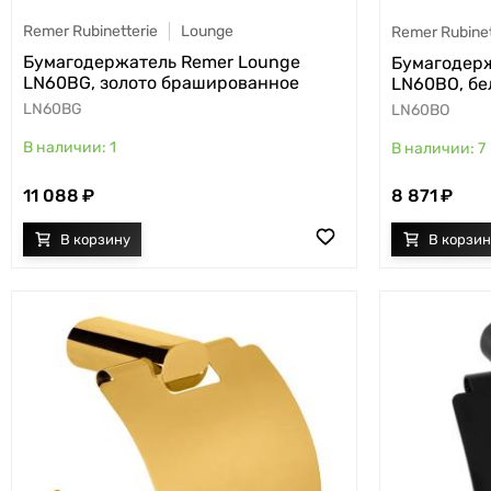
Remer Rubinetterie
Lounge
Remer Rubinet
Бумагодержатель Remer Lounge
Бумагодерж
LN60BG, золото брашированное
LN60BO, бе
LN60BG
LN60BO
1
7
11 088
8 871