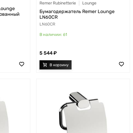
Remer Rubinetterie
Lounge
Lounge
Бумагодержатель Remer Lounge
рованный
LN60CR
LN60CR
61
5 544