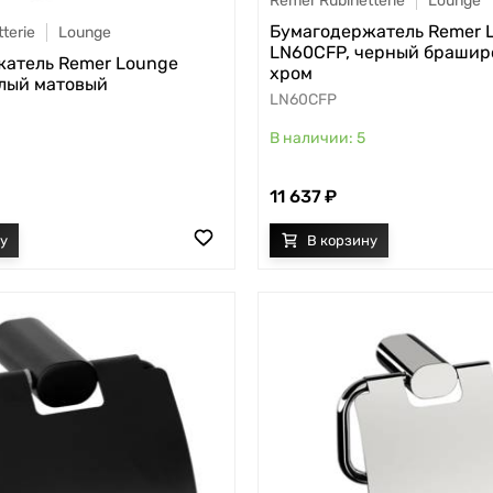
Remer Rubinetterie
Lounge
Бумагодержатель Remer 
terie
Lounge
LN60CFP, черный браши
атель Remer Lounge
хром
лый матовый
LN60CFP
5
11 637