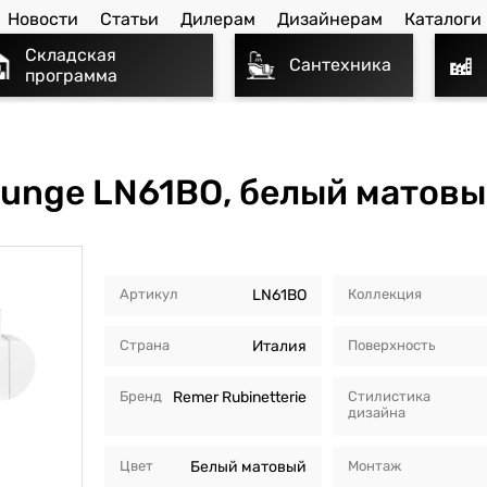
Новости
Статьи
Дилерам
Дизайнерам
Каталоги
Складская
Сантехника
программа
unge LN61BO, белый матов
Артикул
LN61BO
Коллекция
Страна
Италия
Поверхность
Бренд
Remer Rubinetterie
Стилистика
дизайна
Цвет
Белый матовый
Монтаж