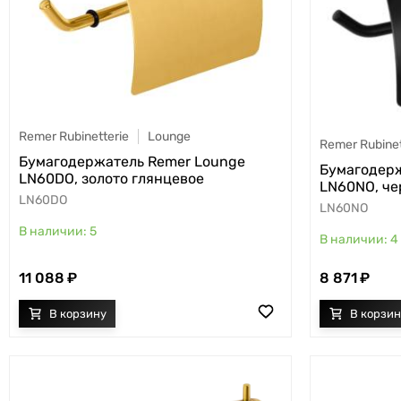
Remer Rubinetterie
Lounge
Remer Rubinet
Бумагодержатель Remer Lounge
Бумагодерж
LN60DO, золото глянцевое
LN60NO, че
LN60DO
LN60NO
5
4
11 088
8 871