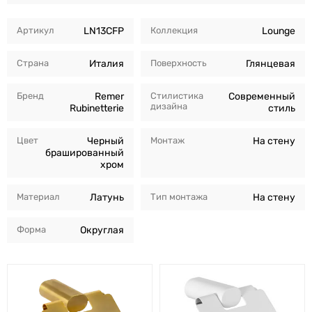
Артикул
LN13CFP
Коллекция
Lounge
Страна
Италия
Поверхность
Глянцевая
Бренд
Remer
Стилистика
Современный
дизайна
Rubinetterie
стиль
Цвет
Черный
Монтаж
На стену
брашированный
хром
Материал
Латунь
Тип монтажа
На стену
Форма
Округлая