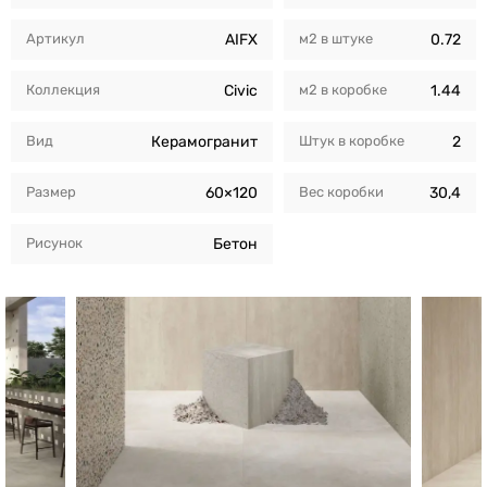
Артикул
AIFX
м2 в штуке
0.72
Коллекция
Civic
м2 в коробкe
1.44
Вид
Керамогранит
Штук в коробкe
2
Размер
60×120
Вес коробки
30,4
Рисунок
Бетон