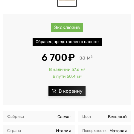
Эксклюзив
Образец представлен в салоне
6 700
м²
В наличии 57.6
м²
В пути 50.4
м²
Фабрика
Caesar
Цвет
Бежевый
Страна
Италия
Поверхность
Матовая