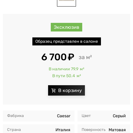
Эксклюзив
Образец представлен в салоне
6 700
м²
В наличии 79.9
м²
В пути 50.4
м²
Фабрика
Caesar
Цвет
Серый
Страна
Италия
Поверхность
Матовая