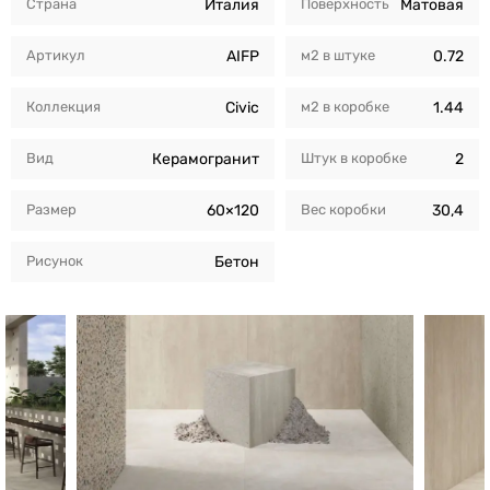
Страна
Италия
Поверхность
Матовая
Артикул
AIFP
м2 в штуке
0.72
Коллекция
Civic
м2 в коробкe
1.44
Вид
Керамогранит
Штук в коробкe
2
Размер
60×120
Вес коробки
30,4
Рисунок
Бетон