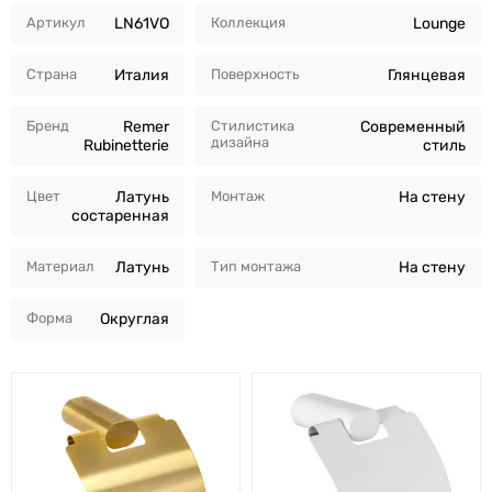
Артикул
LN61VO
Коллекция
Lounge
Страна
Италия
Поверхность
Глянцевая
Бренд
Remer
Стилистика
Современный
дизайна
Rubinetterie
стиль
Цвет
Латунь
Монтаж
На стену
состаренная
Материал
Латунь
Тип монтажа
На стену
Форма
Округлая