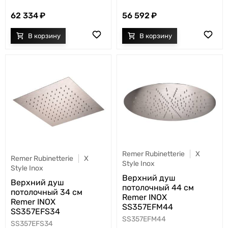
62 334
56 592
Remer Rubinetterie
X
Remer Rubinetterie
X
Style Inox
Style Inox
Верхний душ
Верхний душ
потолочный 44 см
потолочный 34 см
Remer INOX
Remer INOX
SS357EFM44
SS357EFS34
SS357EFM44
SS357EFS34