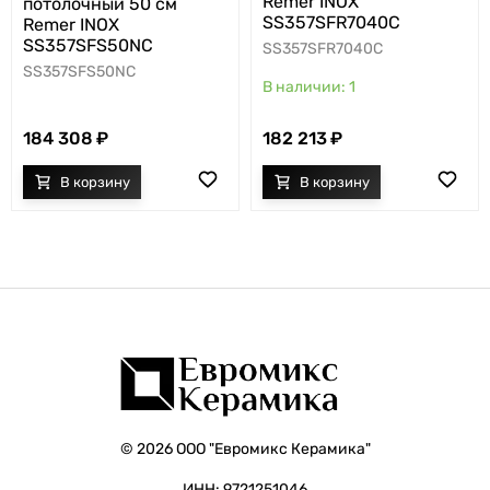
Remer INOX
потолочный 50 см
SS357SFR7040C
Remer INOX
SS357SFS50NC
SS357SFR7040C
SS357SFS50NC
1
184 308
182 213
© 2026 ООО "Евромикс Керамика"
ИНН: 9721251046