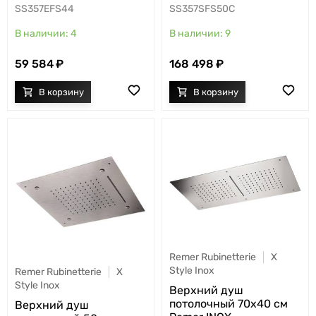
SS357EFS44
SS357SFS50C
4
9
59 584
168 498
Remer Rubinetterie
X
Style Inox
Remer Rubinetterie
X
Style Inox
Верхний душ
потолочный 70x40 см
Верхний душ