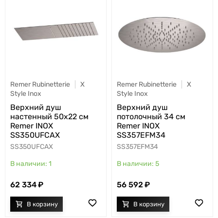
Remer Rubinetterie
X
Remer Rubinetterie
X
Style Inox
Style Inox
Верхний душ
Верхний душ
настенный 50x22 см
потолочный 34 см
Remer INOX
Remer INOX
SS350UFCAX
SS357EFM34
SS350UFCAX
SS357EFM34
1
5
62 334
56 592