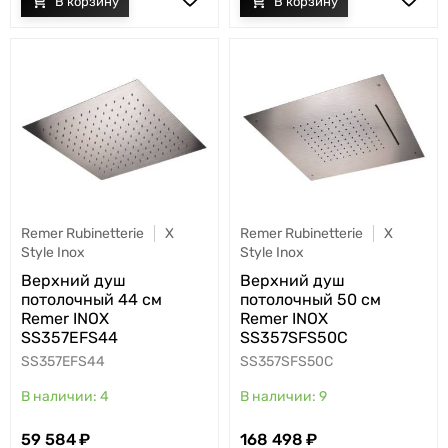
Remer Rubinetterie
X
Remer Rubinetterie
X
Style Inox
Style Inox
Верхний душ
Верхний душ
потолочный 44 см
потолочный 50 см
Remer INOX
Remer INOX
SS357EFS44
SS357SFS50C
SS357EFS44
SS357SFS50C
4
9
59 584
168 498