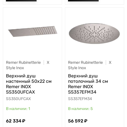
Remer Rubinetterie
X
Remer Rubinetterie
X
Style Inox
Style Inox
Верхний душ
Верхний душ
настенный 50x22 см
потолочный 34 см
Remer INOX
Remer INOX
SS350UFCAX
SS357EFM34
SS350UFCAX
SS357EFM34
1
5
62 334
56 592