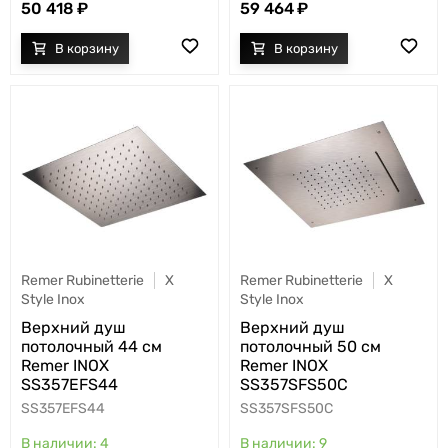
50 418
59 464
Remer Rubinetterie
X
Remer Rubinetterie
X
Style Inox
Style Inox
Верхний душ
Верхний душ
потолочный 44 см
потолочный 50 см
Remer INOX
Remer INOX
SS357EFS44
SS357SFS50C
SS357EFS44
SS357SFS50C
4
9