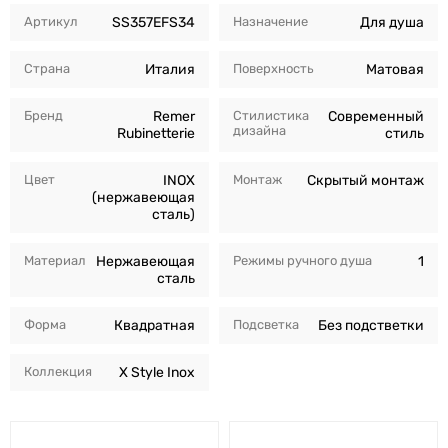
Артикул
SS357EFS34
Назначение
Для душа
Страна
Италия
Поверхность
Матовая
Бренд
Remer
Стилистика
Современный
дизайна
Rubinetterie
стиль
Цвет
INOX
Монтаж
Скрытый монтаж
(нержавеющая
сталь)
Материал
Нержавеющая
Режимы ручного душа
1
сталь
Форма
Квадратная
Подсветка
Без подстветки
Коллекция
X Style Inox