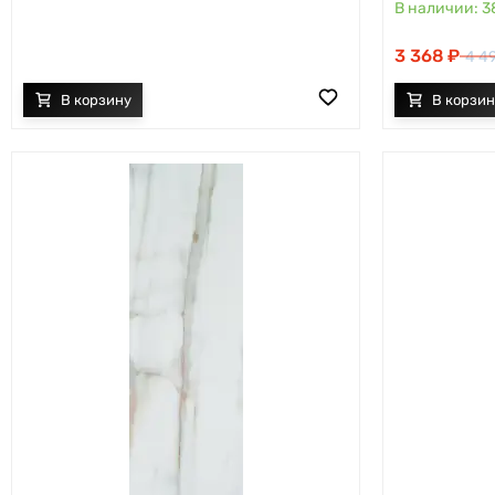
3
3 368
4 4