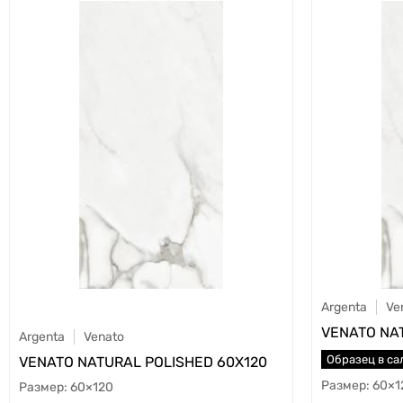
Argenta
Ve
VENATO NAT
Argenta
Venato
Образец в са
VENATO NATURAL POLISHED 60X120
60×1
60×120