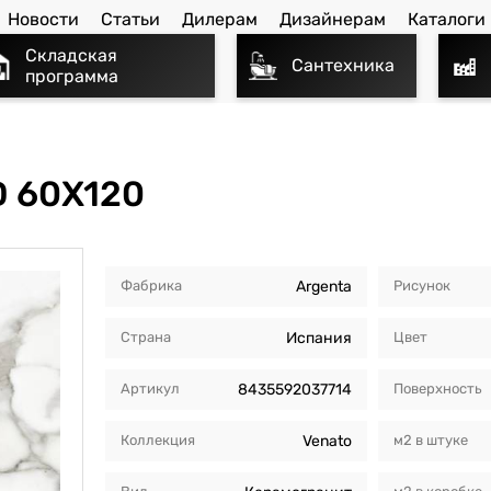
Новости
Статьи
Дилерам
Дизайнерам
Каталоги
Складская
Сантехника
программа
 60X120
Фабрика
Argenta
Рисунок
Страна
Испания
Цвет
Артикул
8435592037714
Поверхность
Коллекция
Venato
м2 в штуке