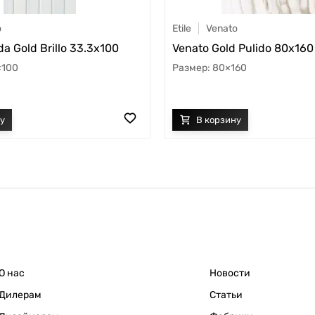
o
Etile
Venato
da Gold Brillo 33.3x100
Venato Gold Pulido 80x160
×100
80×160
О нас
Новости
Дилерам
Статьи