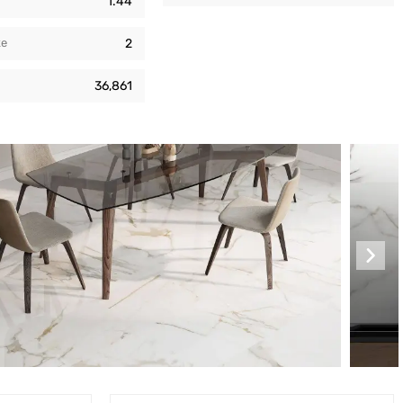
1.44
кe
2
36,861