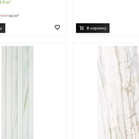
8.9
м²
м²
90