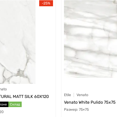
25
nato
Etile
Venato
URAL MATT SILK 60X120
Venato White Pulido 75x75
лоне
Склад
75×75
20