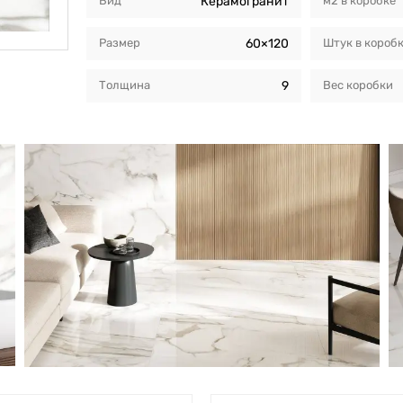
Вид
Керамогранит
м2 в коробкe
Размер
60×120
Штук в короб
Толщина
9
Вес коробки