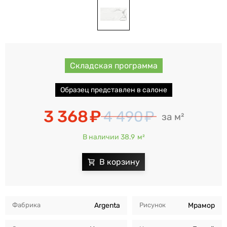
Складская программа
Образец представлен в салоне
3 368
4 490
м²
В наличии 38.9
м²
Фабрика
Argenta
Рисунок
Мрамор