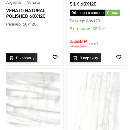
Argenta
Venato
SILK 60X120
VENATO NATURAL
Образец в салоне
Склад
POLISHED 60X120
60×120
60×120
38.9
м²
3 368
м²
4 490