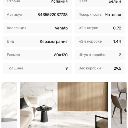
Страна
Испания
Цвет
Белый
Артикул
8435592037738
Поверхность
Матовая
Коллекция
Venato
м2 в штуке
0.72
Вид
Керамогранит
м2 в коробкe
1.44
Размер
60×120
Штук в коробкe
2
Толщина
9
Вес коробки
29,5