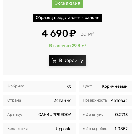
Эксклюзив
Образец представлен в салоне
4 690
м²
В наличии 29.8
м²
Фабрика
Ktl
Цвет
Коричневый
Страна
Испания
Поверхность
Матовая
Артикул
CAH4UPPSEDQA
м2 в штуке
0.2713
Коллекция
Uppsala
м2 в коробкe
1.0852