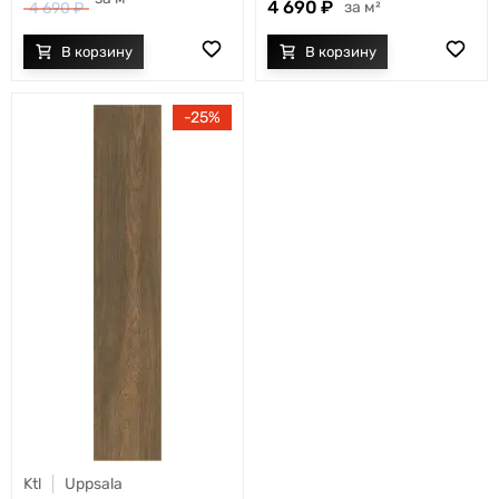
4 690
м²
4 690
25
Ktl
Uppsala