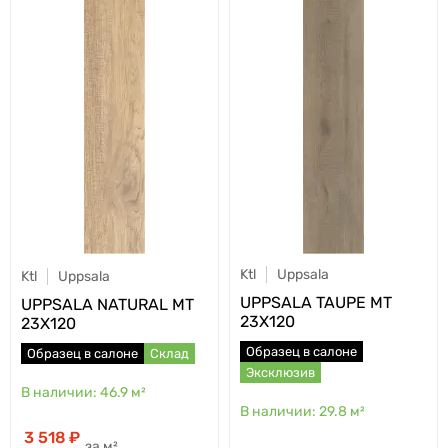
Ktl
Uppsala
Ktl
Uppsala
UPPSALA TAUPE MT
UPPSALA NATURAL MT
23X120
23X120
Образец в салоне
Образец в салоне
Склад
Эксклюзив
46.9
м²
29.8
м²
3 518
м²