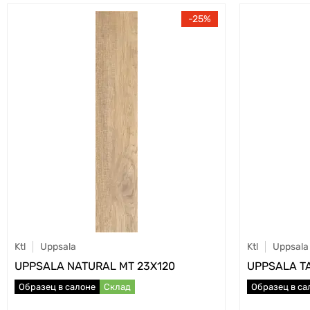
25
Ktl
Uppsala
Ktl
Uppsala
UPPSALA NATURAL MT 23X120
UPPSALA T
Образец в салоне
Склад
Образец в са