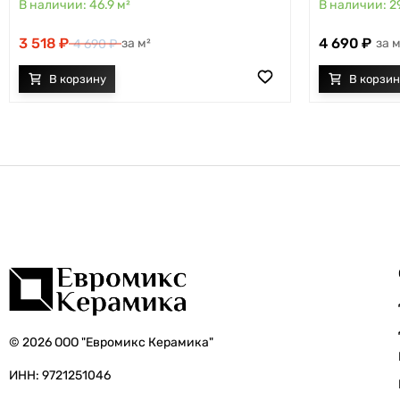
46.9
м²
2
3 518
4 690
м²
м
4 690
© 2026 ООО "Евромикс Керамика"
ИНН: 9721251046