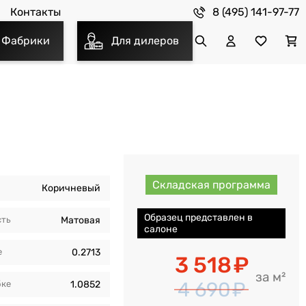
8 (495) 141-97-77
Контакты
Фабрики
Для дилеров
Складская программа
Коричневый
Образец представлен в
сть
Матовая
салоне
е
0.2713
3 518
м²
4 690
бкe
1.0852