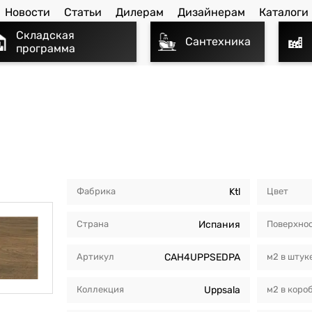
Новости
Статьи
Дилерам
Дизайнерам
Каталоги
Складская
Сантехника
программа
Фабрика
Ktl
Цвет
Страна
Испания
Поверхно
Артикул
CAH4UPPSEDPA
м2 в штук
Коллекция
Uppsala
м2 в коро