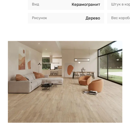
Вид
Керамогранит
Штук в ко
Рисунок
Дерево
Вес короб