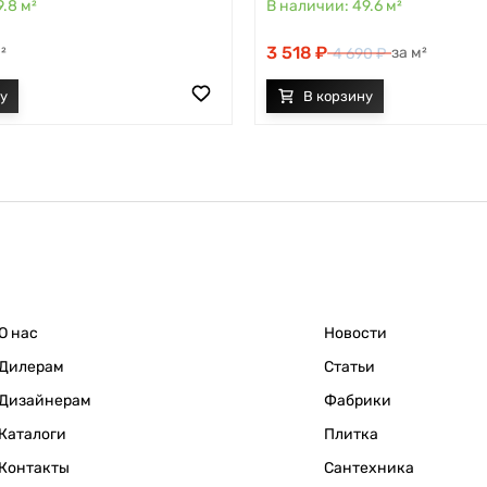
9.8
м²
49.6
м²
3 518
²
м²
4 690
О нас
Новости
Дилерам
Статьи
Дизайнерам
Фабрики
Каталоги
Плитка
Контакты
Сантехника