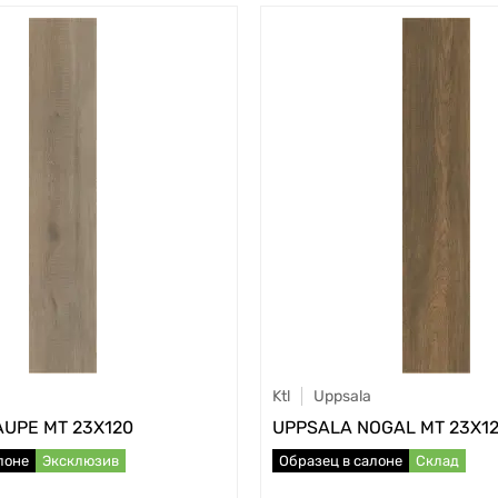
Ktl
Uppsala
AUPE MT 23X120
UPPSALA NOGAL MT 23X1
лоне
Эксклюзив
Образец в салоне
Склад