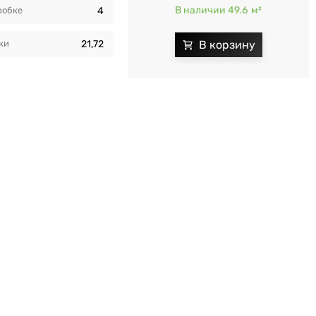
В наличии 49.6
м²
робкe
4
ки
21,72