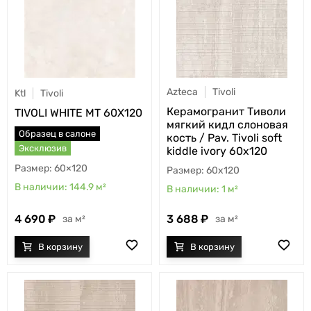
Azteca
Tivoli
Ktl
Tivoli
Керамогранит Тиволи
TIVOLI WHITE MT 60X120
мягкий кидл слоновая
Образец в салоне
кость / Pav. Tivoli soft
Эксклюзив
kiddle ivory 60x120
60×120
60x120
144.9
м²
1
м²
4 690
3 688
м²
м²