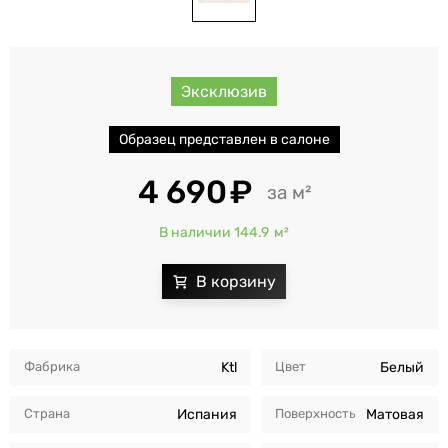
Эксклюзив
Образец представлен в салоне
4 690
м²
В наличии 144.9
м²
Фабрика
Ktl
Цвет
Белый
Страна
Испания
Поверхность
Матовая