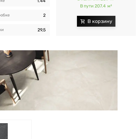
бкe
1.44
В пути 207.4
м²
робкe
2
ки
29,5