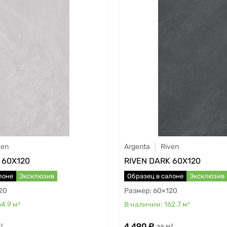
ven
Argenta
Riven
 60X120
RIVEN DARK 60X120
лоне
Эксклюзив
Образец в салоне
Эксклюзив
20
60×120
64.9
м²
162.7
м²
4 490
²
м²