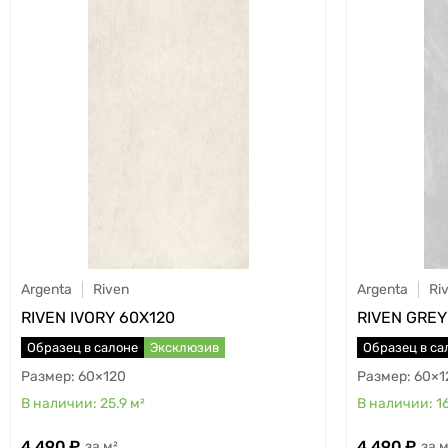
Argenta
Riven
Argenta
Ri
RIVEN IVORY 60X120
RIVEN GREY
Образец в салоне
Эксклюзив
Образец в са
60×120
60×1
25.9
м²
1
4 490
4 490
м²
м