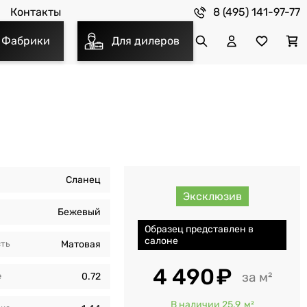
8 (495) 141-97-77
Контакты
Фабрики
Для дилеров
Сланец
Эксклюзив
Бежевый
Образец представлен в
салоне
сть
Матовая
4 490
м²
е
0.72
В наличии 25.9
м²