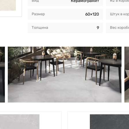
Вид
Керамогранит
м2 в коро
Размер
60×120
Штук в ко
Толщина
9
Вес короб