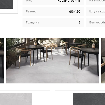
Вид
Керамогранит
м2 в коро
Размер
60×120
Штук в ко
Толщина
9
Вес короб