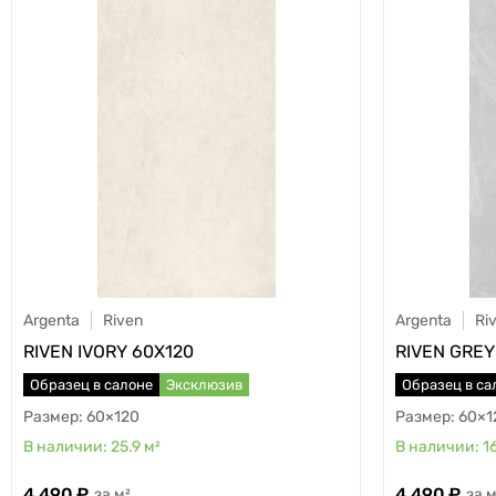
Argenta
Riven
Argenta
Ri
RIVEN IVORY 60X120
RIVEN GREY
Образец в салоне
Эксклюзив
Образец в са
60×120
60×1
25.9
м²
1
4 490
4 490
м²
м