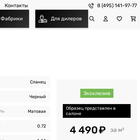
8 (495) 141-97-77
Контакты
Фабрики
Для дилеров
Сланец
Эксклюзив
Черный
Образец представлен в
ть
Матовая
салоне
е
0.72
4 490
м²