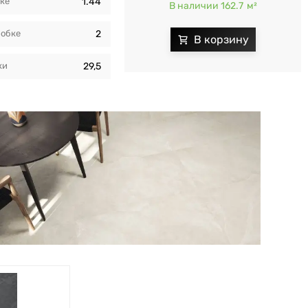
бкe
1.44
В наличии 162.7
м²
робкe
2
ки
29,5