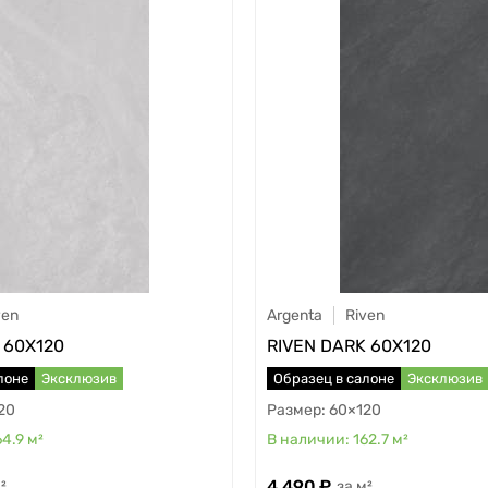
ven
Argenta
Riven
 60X120
RIVEN DARK 60X120
лоне
Эксклюзив
Образец в салоне
Эксклюзив
20
60×120
64.9
м²
162.7
м²
4 490
²
м²