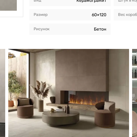
Вид
Керамогранит
Штук в к
Размер
60×120
Вес коро
Рисунок
Бетон