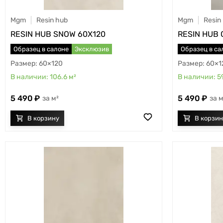
Mgm
Resin hub
Mgm
Resin
RESIN HUB SNOW 60X120
RESIN HUB 
Образец в салоне
Эксклюзив
Образец в са
60×120
60×1
106.6
м²
5
5 490
5 490
м²
м