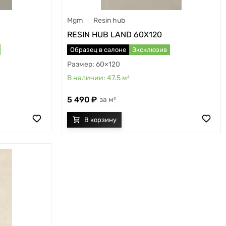
Mgm
Resin hub
RESIN HUB LAND 60X120
Образец в салоне
Эксклюзив
60×120
47.5
м²
5 490
м²