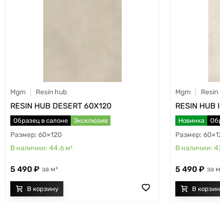
Mgm
Resin hub
Mgm
Resin
RESIN HUB DESERT 60X120
RESIN HUB 
Образец в салоне
Эксклюзив
Новинка
Об
60×120
60×1
44.6
м²
4
5 490
5 490
м²
м