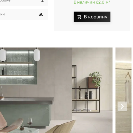
оробкe
2
В наличии 62.6
м²
бки
30