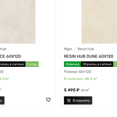
 hub
Mgm
Resin hub
ICE 60X120
RESIN HUB DUNE 60X120
разец в салоне
Склад
Новинка
Образец в салоне
С
20
60×120
2.5
м²
68.4
м²
5 490
²
м²