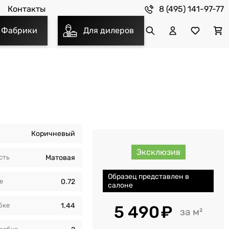
8 (495) 141-97-77
Контакты
Фабрики
Для дилеров
Коричневый
Эксклюзив
сть
Матовая
Образец представлен в
е
0.72
салоне
бкe
1.44
5 490
м²