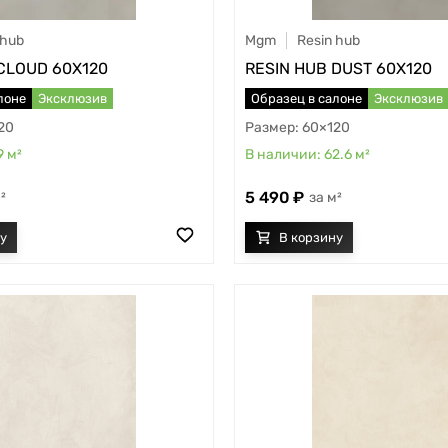
 hub
Mgm
Resin hub
CLOUD 60X120
RESIN HUB DUST 60X120
лоне
Эксклюзив
Образец в салоне
Эксклюзив
20
60×120
9
м²
62.6
м²
5 490
²
м²