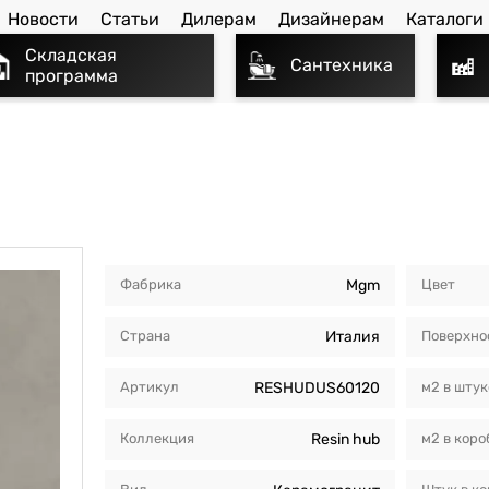
Новости
Статьи
Дилерам
Дизайнерам
Каталоги
Складская
Сантехника
программа
Фабрика
Mgm
Цвет
Страна
Италия
Поверхно
Артикул
RESHUDUS60120
м2 в штук
Коллекция
Resin hub
м2 в коро