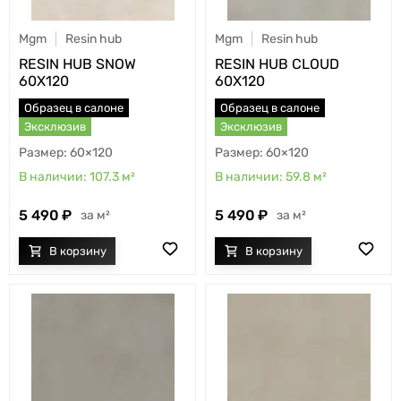
Mgm
Resin hub
Mgm
Resin hub
RESIN HUB SNOW
RESIN HUB CLOUD
60X120
60X120
Образец в салоне
Образец в салоне
Эксклюзив
Эксклюзив
60×120
60×120
107.3
м²
59.8
м²
5 490
5 490
м²
м²