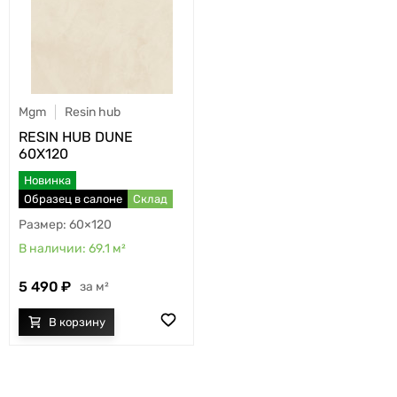
Mgm
Resin hub
RESIN HUB DUNE
60X120
Новинка
Образец в салоне
Склад
60×120
69.1
м²
5 490
м²