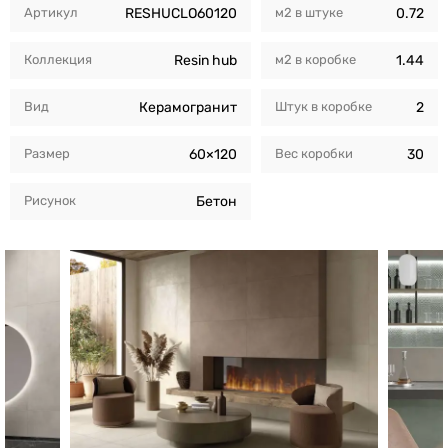
Артикул
RESHUCLO60120
м2 в штуке
0.72
Коллекция
Resin hub
м2 в коробкe
1.44
Вид
Керамогранит
Штук в коробкe
2
Размер
60×120
Вес коробки
30
Рисунок
Бетон