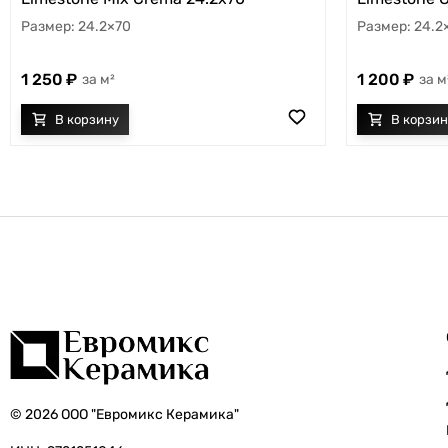
24.2×70
24.2
1 250
1 200
м²
м
© 2026 ООО "Евромикс Керамика"