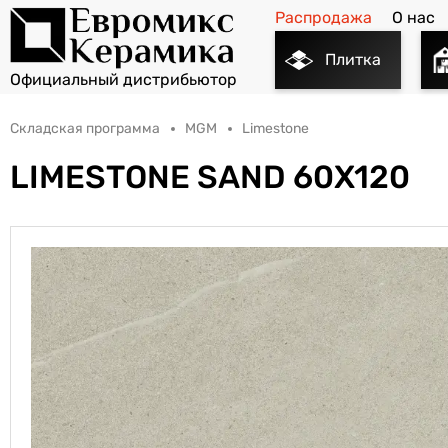
Распродажа
О нас
Плитка
Складская программа
MGM
Limestone
LIMESTONE SAND 60X120