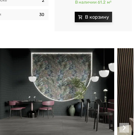
обкe
2
В наличии 61.2
м²
и
30