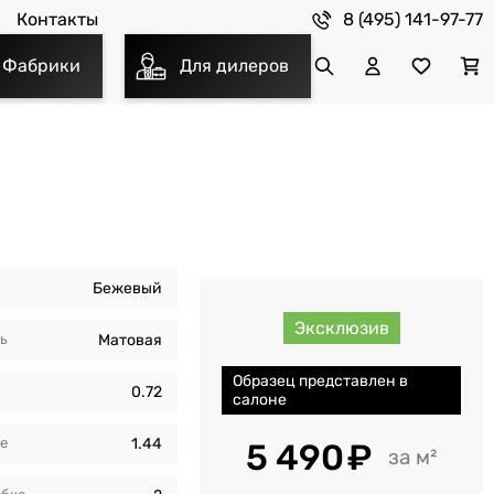
8 (495) 141-97-77
Контакты
Фабрики
Для дилеров
Бежевый
Эксклюзив
ть
Матовая
Образец представлен в
0.72
салоне
кe
1.44
5 490
м²