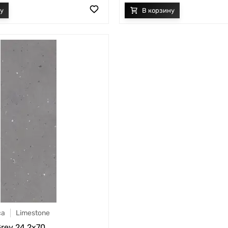
ca
Limestone
rey 24.2x70