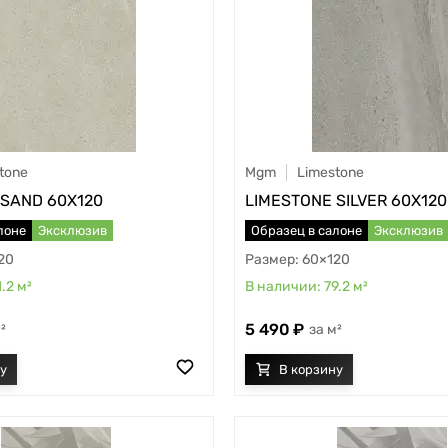
tone
Mgm
Limestone
 SAND 60X120
LIMESTONE SILVER 60X120
лоне
Эксклюзив
Образец в салоне
Эксклюзив
20
60×120
1.2
м²
79.2
м²
5 490
²
м²