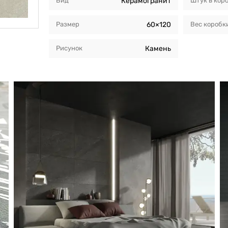
Вид
Керамогранит
Штук в кор
Размер
60×120
Вес коробк
Рисунок
Камень