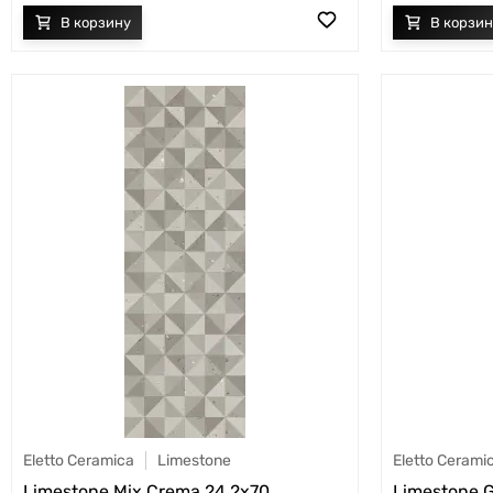
Eletto Ceramica
Limestone
Eletto Cerami
Limestone Mix Crema 24.2x70
Limestone G