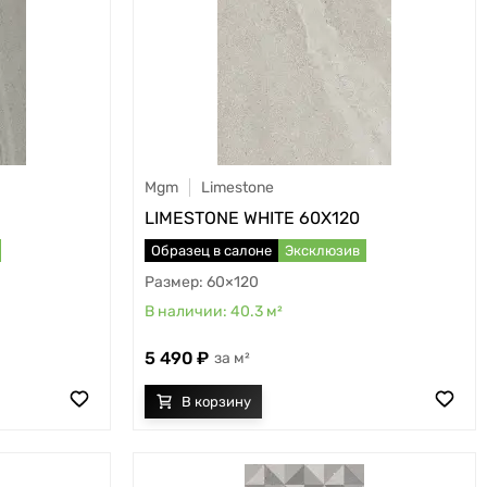
Mgm
Limestone
LIMESTONE WHITE 60X120
Образец в салоне
Эксклюзив
60×120
40.3
м²
5 490
м²