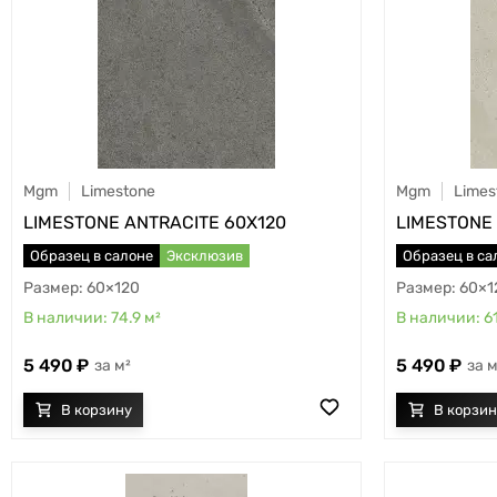
Mgm
Limestone
Mgm
Limes
LIMESTONE ANTRACITE 60X120
LIMESTONE
Образец в салоне
Эксклюзив
Образец в са
60×120
60×1
74.9
м²
6
5 490
5 490
м²
м