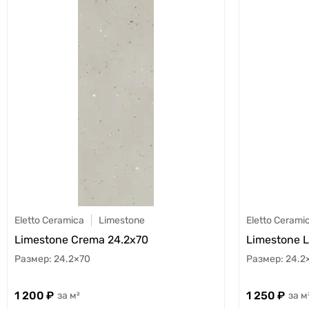
Eletto Ceramica
Limestone
Eletto Cerami
Limestone Crema 24.2x70
Limestone 
24.2×70
24.2
1 200
1 250
м²
м