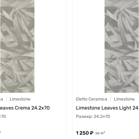
ca
Limestone
Eletto Ceramica
Limestone
Leaves Crema 24.2x70
Limestone Leaves Light 24
×70
24.2×70
1 250
²
м²