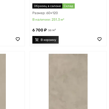
Образец в салоне
Склад
60×120
251.3
м²
6 700
м²