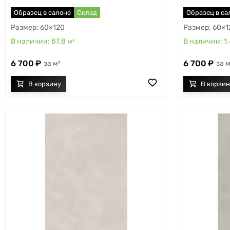
Образец в салоне
Склад
Образец в са
60×120
60×1
87.8
м²
1
6 700
6 700
м²
м