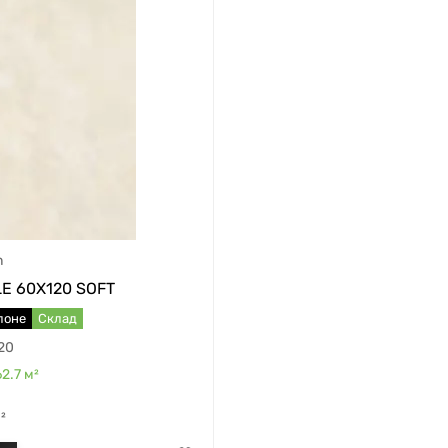
n
E 60X120 SOFT
лоне
Склад
20
62.7
м²
²