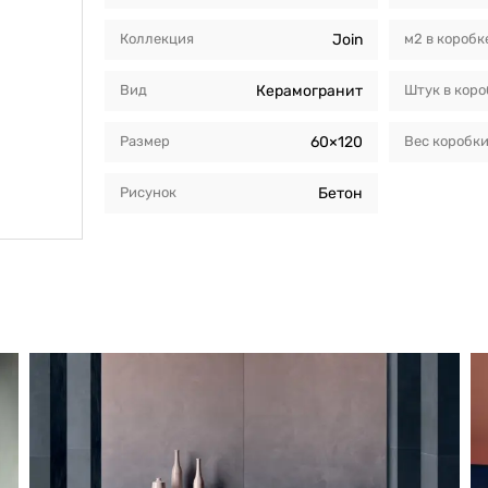
Коллекция
Join
м2 в коробк
Вид
Керамогранит
Штук в коро
Размер
60×120
Вес коробк
Рисунок
Бетон