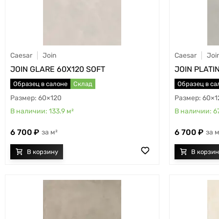
Caesar
Join
Caesar
Joi
JOIN GLARE 60X120 SOFT
JOIN PLATI
Образец в салоне
Склад
Образец в са
60×120
60×1
133.9
м²
6
6 700
6 700
м²
м