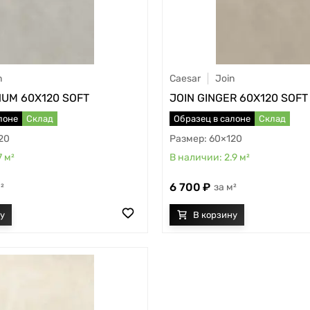
n
Caesar
Join
NUM 60X120 SOFT
JOIN GINGER 60X120 SOFT
лоне
Склад
Образец в салоне
Склад
20
60×120
7
м²
2.9
м²
6 700
²
м²