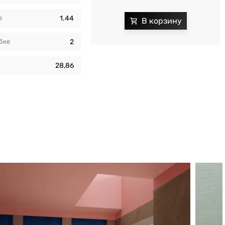
e
1.44
бкe
2
и
28,86