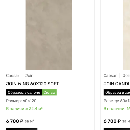
Caesar
Join
Caesar
Joi
JOIN WING 60X120 SOFT
JOIN CANDL
Образец в салоне
Склад
Образец в са
60×120
60×1
32.4
м²
1
6 700
6 700
м²
м