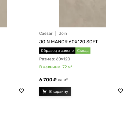
Caesar
Join
JOIN MANOR 60X120 SOFT
Образец в салоне
Склад
60×120
72
м²
6 700
м²