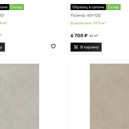
лоне
Склад
Образец в салоне
Склад
20
60×120
.4
м²
97.9
м²
6 700
²
м²