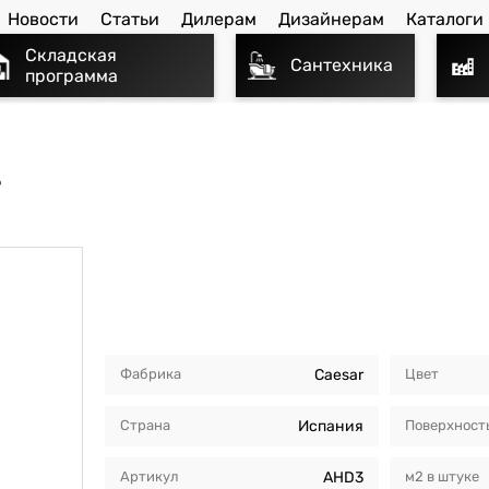
Новости
Статьи
Дилерам
Дизайнерам
Каталоги
Складская
Сантехника
программа
T
Фабрика
Caesar
Цвет
Страна
Испания
Поверхност
Артикул
AHD3
м2 в штуке