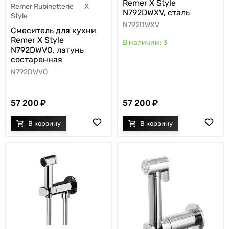
Remer X Style
Remer Rubinetterie
X
N792DWXV, сталь
Style
N792DWXV
Cмеситель для кухни
Remer X Style
3
N792DWVO, латунь
состаренная
N792DWVO
57 200
57 200