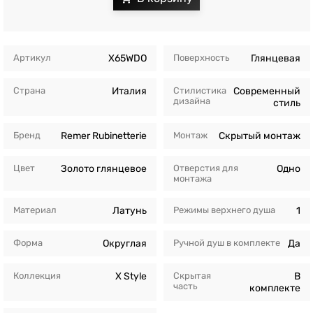
Артикул
X65WDO
Поверхность
Глянцевая
Страна
Италия
Стилистика
Современный
дизайна
стиль
Бренд
Remer Rubinetterie
Монтаж
Скрытый монтаж
Цвет
Золото глянцевое
Отверстия для
Одно
монтажа
Материал
Латунь
Режимы верхнего душа
1
Форма
Округлая
Ручной душ в комплекте
Да
Коллекция
X Style
Скрытая
В
часть
комплекте