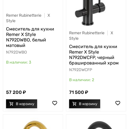
Remer Rubinetterie
X
Style
Cмеситель для кухни
Remer Rubinetterie
X
Remer X Style
Style
N792DWBO, белый
матовый
Cмеситель для кухни
Remer X Style
N792DWBO
N792DWCFP, черный
3
брашированный хром
N792DWCFP
2
57 200
71 500