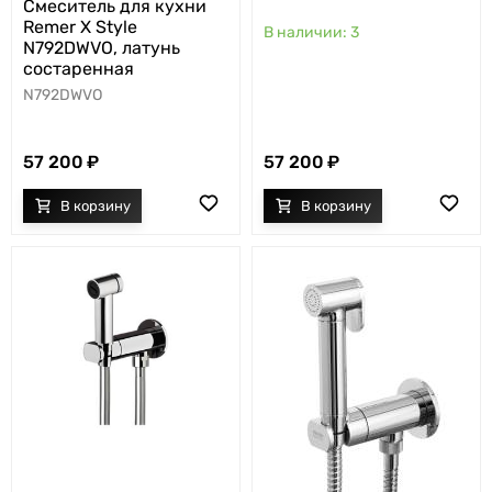
Cмеситель для кухни
Remer X Style
3
N792DWVO, латунь
состаренная
N792DWVO
57 200
57 200