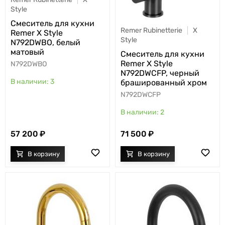
Style
Cмеситель для кухни
Remer Rubinetterie
X
Remer X Style
Style
N792DWBO, белый
матовый
Cмеситель для кухни
Remer X Style
N792DWBO
N792DWCFP, черный
3
брашированный хром
N792DWCFP
2
57 200
71 500