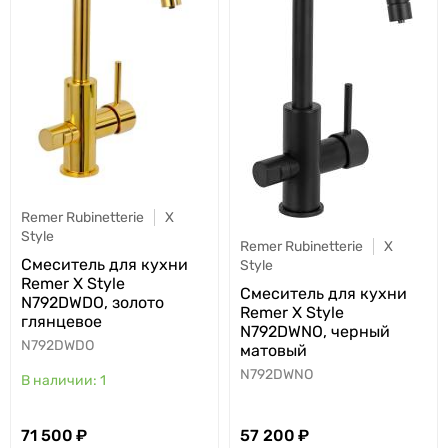
Remer Rubinetterie
X
Style
Remer Rubinetterie
X
Cмеситель для кухни
Style
Remer X Style
Cмеситель для кухни
N792DWDO, золото
Remer X Style
глянцевое
N792DWNO, черный
N792DWDO
матовый
N792DWNO
1
71 500
57 200