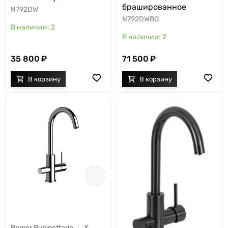
брашированное
N792DW
N792DWBG
2
2
35 800
71 500
Remer Rubinetterie
X