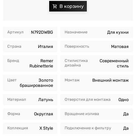
Артикул
N792DWBG
Назначение
Для кухни
Страна
Италия
Поверхность
Матовая
Бренд
Remer
Стилистика
Современный
дизайна
Rubinetterie
стиль
Цвет
Золото
Монтаж
Внешний монтаж
брашированное
Материал
Латунь
Отверстия для монтажа
Одно
Форма
Округлая
Вращение излива
Да
Коллекция
X Style
Подключение к фильтру
Да