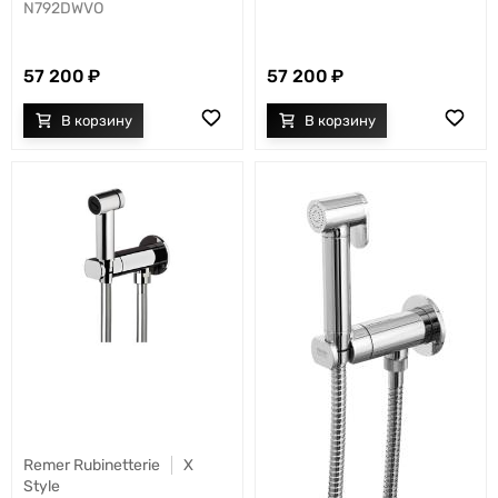
N792DWVO
57 200
57 200
Remer Rubinetterie
X
Style