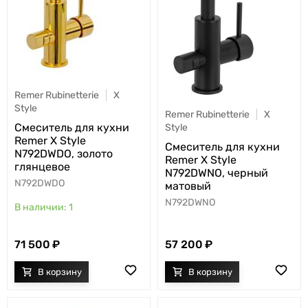
Remer Rubinetterie
X
Style
Remer Rubinetterie
X
Cмеситель для кухни
Style
Remer X Style
Cмеситель для кухни
N792DWDO, золото
Remer X Style
глянцевое
N792DWNO, черный
N792DWDO
матовый
N792DWNO
1
71 500
57 200