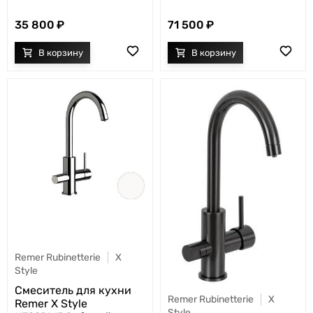
35 800
71 500
Remer Rubinetterie
X
Style
Cмеситель для кухни
Remer Rubinetterie
X
Remer X Style
Style