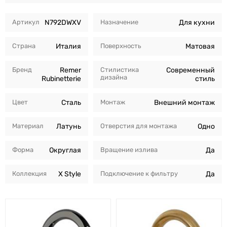
Артикул
N792DWXV
Назначение
Для кухни
Страна
Италия
Поверхность
Матовая
Бренд
Remer
Стилистика
Современный
дизайна
Rubinetterie
стиль
Цвет
Сталь
Монтаж
Внешний монтаж
Материал
Латунь
Отверстия для монтажа
Одно
Форма
Округлая
Вращение излива
Да
Коллекция
X Style
Подключение к фильтру
Да