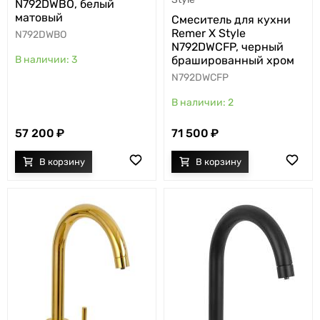
N792DWBO, белый
матовый
Cмеситель для кухни
Remer X Style
N792DWBO
N792DWCFP, черный
3
брашированный хром
N792DWCFP
2
57 200
71 500