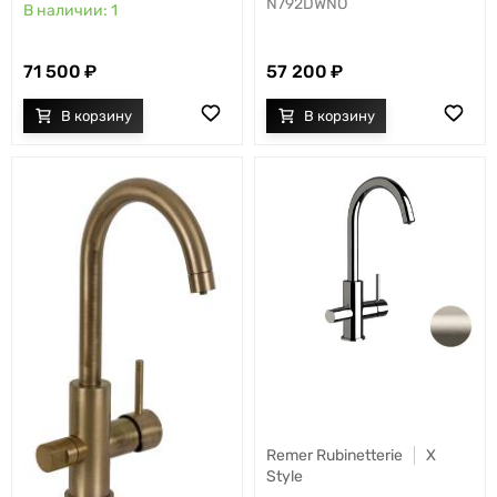
N792DWNO
1
71 500
57 200
Remer Rubinetterie
X
Style