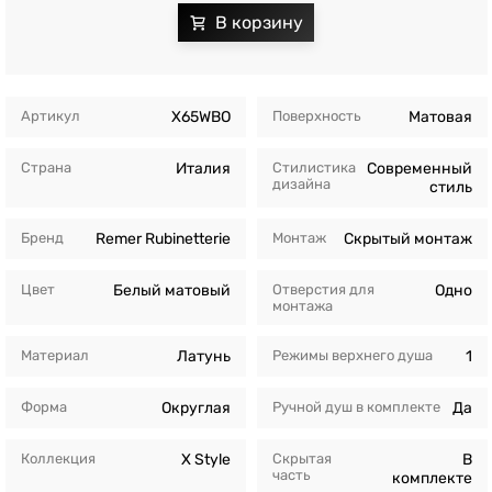
Артикул
X65WBO
Поверхность
Матовая
Страна
Италия
Стилистика
Современный
дизайна
стиль
Бренд
Remer Rubinetterie
Монтаж
Скрытый монтаж
Цвет
Белый матовый
Отверстия для
Одно
монтажа
Материал
Латунь
Режимы верхнего душа
1
Форма
Округлая
Ручной душ в комплекте
Да
Коллекция
X Style
Скрытая
В
часть
комплекте