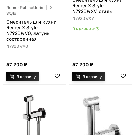
Remer X Style
Remer Rubinetterie
X
N792DWXV, сталь
Style
N792DWXV
Cмеситель для кухни
Remer X Style
3
N792DWVO, латунь
состаренная
N792DWVO
57 200
57 200