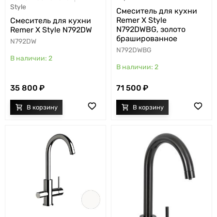
Style
Cмеситель для кухни
Remer X Style
Cмеситель для кухни
N792DWBG, золото
Remer X Style N792DW
брашированное
N792DW
N792DWBG
2
2
35 800
71 500