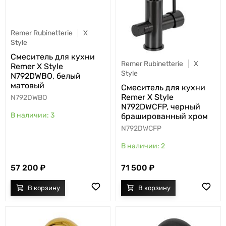
Remer Rubinetterie
X
Style
Cмеситель для кухни
Remer Rubinetterie
X
Remer X Style
Style
N792DWBO, белый
матовый
Cмеситель для кухни
Remer X Style
N792DWBO
N792DWCFP, черный
3
брашированный хром
N792DWCFP
2
57 200
71 500