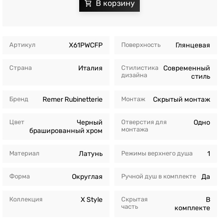
Артикул
X61PWCFP
Поверхность
Глянцевая
Страна
Италия
Стилистика
Современный
дизайна
стиль
Бренд
Remer Rubinetterie
Монтаж
Скрытый монтаж
Цвет
Черный
Отверстия для
Одно
монтажа
брашированный хром
Материал
Латунь
Режимы верхнего душа
1
Форма
Округлая
Ручной душ в комплекте
Да
Коллекция
X Style
Скрытая
В
часть
комплекте