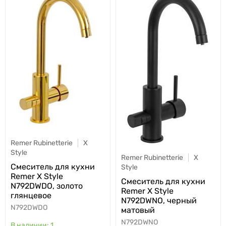
Remer Rubinetterie
X
Style
Remer Rubinetterie
X
Cмеситель для кухни
Style
Remer X Style
Cмеситель для кухни
N792DWDO, золото
Remer X Style
глянцевое
N792DWNO, черный
N792DWDO
матовый
N792DWNO
1