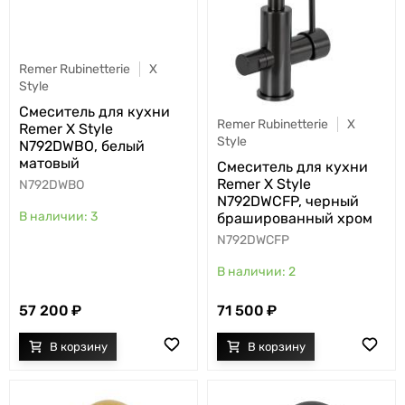
Remer Rubinetterie
X
Style
Cмеситель для кухни
Remer Rubinetterie
X
Remer X Style
Style
N792DWBO, белый
матовый
Cмеситель для кухни
Remer X Style
N792DWBO
N792DWCFP, черный
3
брашированный хром
N792DWCFP
2
57 200
71 500