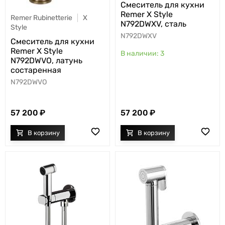
Cмеситель для кухни
Remer X Style
Remer Rubinetterie
X
N792DWXV, сталь
Style
N792DWXV
Cмеситель для кухни
Remer X Style
3
N792DWVO, латунь
состаренная
N792DWVO
57 200
57 200