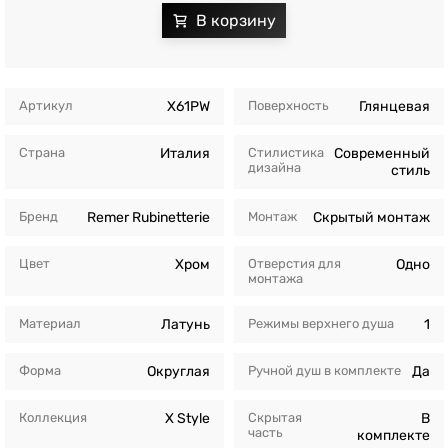
Артикул
X61PW
Поверхность
Глянцевая
Страна
Италия
Стилистика
Современный
дизайна
стиль
Бренд
Remer Rubinetterie
Монтаж
Скрытый монтаж
Цвет
Хром
Отверстия для
Одно
монтажа
Материал
Латунь
Режимы верхнего душа
1
Форма
Округлая
Ручной душ в комплекте
Да
Коллекция
X Style
Скрытая
В
часть
комплекте