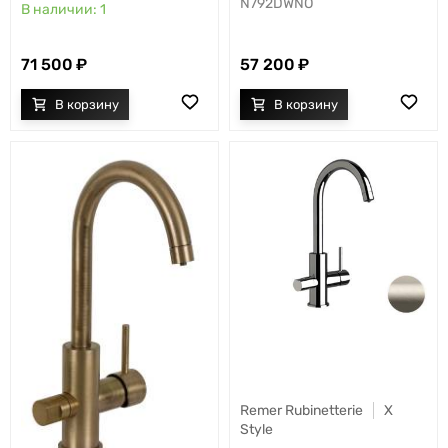
N792DWNO
1
71 500
57 200
Remer Rubinetterie
X
Style