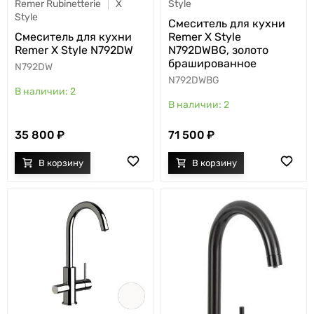
Style
Remer Rubinetterie
X
Style
Cмеситель для кухни
Remer X Style
Cмеситель для кухни
N792DWBG, золото
Remer X Style N792DW
брашированное
N792DW
N792DWBG
2
2
35 800
71 500