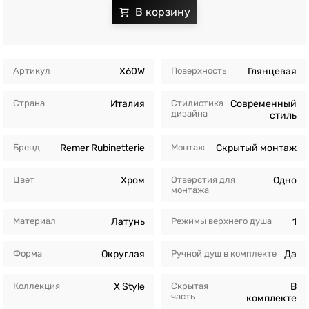
Артикул
X60W
Поверхность
Глянцевая
Страна
Италия
Стилистика
Современный
дизайна
стиль
Бренд
Remer Rubinetterie
Монтаж
Скрытый монтаж
Цвет
Хром
Отверстия для
Одно
монтажа
Материал
Латунь
Режимы верхнего душа
1
Форма
Округлая
Ручной душ в комплекте
Да
Коллекция
X Style
Скрытая
В
часть
комплекте