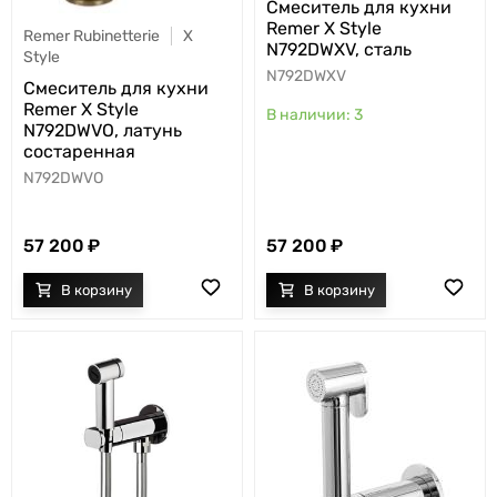
Cмеситель для кухни
Remer X Style
Remer Rubinetterie
X
N792DWXV, сталь
Style
N792DWXV
Cмеситель для кухни
Remer X Style
3
N792DWVO, латунь
состаренная
N792DWVO
57 200
57 200