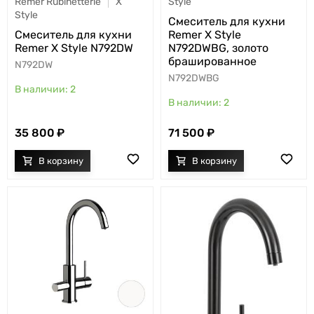
Style
Remer Rubinetterie
X
Style
Cмеситель для кухни
Remer X Style
Cмеситель для кухни
N792DWBG, золото
Remer X Style N792DW
брашированное
N792DW
N792DWBG
2
2
35 800
71 500