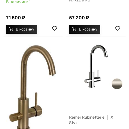
N792DWNO
1
71 500
57 200
Remer Rubinetterie
X
Style