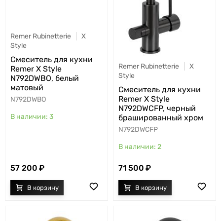
Remer Rubinetterie
X
Style
Cмеситель для кухни
Remer Rubinetterie
X
Remer X Style
Style
N792DWBO, белый
матовый
Cмеситель для кухни
Remer X Style
N792DWBO
N792DWCFP, черный
3
брашированный хром
N792DWCFP
2
57 200
71 500