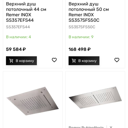
Верхний душ
Верхний душ
потолочный 44 см
потолочный 50 см
Remer INOX
Remer INOX
SS357EFS44
SS357SFS50C
SS357EFS44
SS357SFS50C
4
9
59 584
168 498
Remer Rubinetterie
X