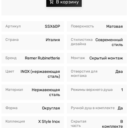
Артикул
SSX60P
Поверхность
Матовая
Страна
Италия
Стилистика
Современный
дизайна
стиль
Бренд
Remer Rubinetterie
Монтаж
Скрытый монтаж
Цвет
INOX (нержавеющая
Отверстия для
Два
монтажа
сталь)
Материал
Нержавеющая
Режимы верхнего душа
1
сталь
Форма
Округлая
Ручной душ в комплекте
Да
Коллекция
X Style Inox
Скрытая
В
часть
комплекте