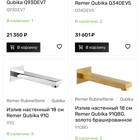
Qubika Q93DEV7
Remer Qubika Q34DEV5
Q93DEV7
Q34DEV5
1
2
21 350
31 601
Remer Rubinetterie
Qubika
Remer Rubinetterie
Qubika
Излив настенный 18 см
Излив настенный 18 см
Remer Qubika 91QBG,
Remer Qubika 91Q
золото брашированное
91Q
91QBG
5
2