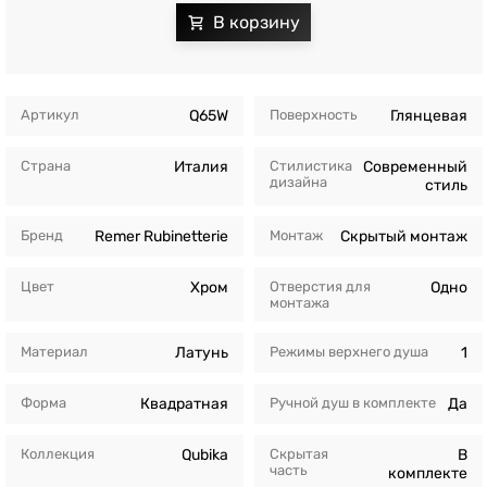
Артикул
Q65W
Поверхность
Глянцевая
Страна
Италия
Стилистика
Современный
дизайна
стиль
Бренд
Remer Rubinetterie
Монтаж
Скрытый монтаж
Цвет
Хром
Отверстия для
Одно
монтажа
Материал
Латунь
Режимы верхнего душа
1
Форма
Квадратная
Ручной душ в комплекте
Да
Коллекция
Qubika
Скрытая
В
часть
комплекте