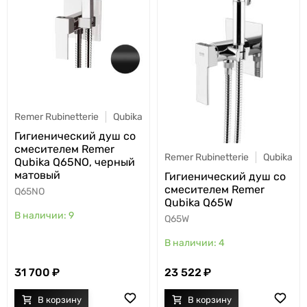
Remer Rubinetterie
Qubika
Гигиенический душ со
смесителем Remer
Remer Rubinetterie
Qubika
Qubika Q65NO, черный
матовый
Гигиенический душ со
смесителем Remer
Q65NO
Qubika Q65W
9
Q65W
4
31 700
23 522