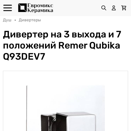
Душ
Дивертеры
Дивертер на 3 выхода и 7
положений Remer Qubika
Q93DEV7