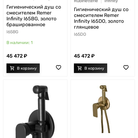
Rubinetterie
Infinity
Гигиенический душ со
Гигиенический душ со
смесителем Remer
смесителем Remer
Infinity I65BG, золото
Infinity I65DO, золото
брашированное
глянцевое
I65BG
I65DO
1
45 472
45 472