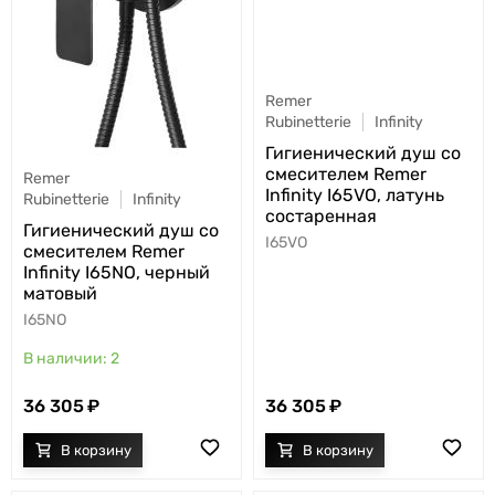
Remer
Rubinetterie
Infinity
Гигиенический душ со
смесителем Remer
Remer
Infinity I65VO, латунь
Rubinetterie
Infinity
состаренная
Гигиенический душ со
I65VO
смесителем Remer
Infinity I65NO, черный
матовый
I65NO
2
36 305
36 305