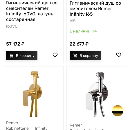
Гигиенический душ со
Гигиенический душ со
смесителем Remer
смесителем Remer
Infinity I60VO, латунь
Infinity I65
состаренная
I65
I60VO
14
57 172
22 677
Remer
Remer
Rubinetterie
Infinity