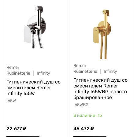
Remer
Remer
Rubinetterie
Infinity
Rubinetterie
Infinity
Гигиенический душ со
Гигиенический душ со
смесителем Remer
смесителем Remer
Infinity I65WBG, золото
Infinity I65W
брашированное
I65W
I65WBG
15
22 677
45 472