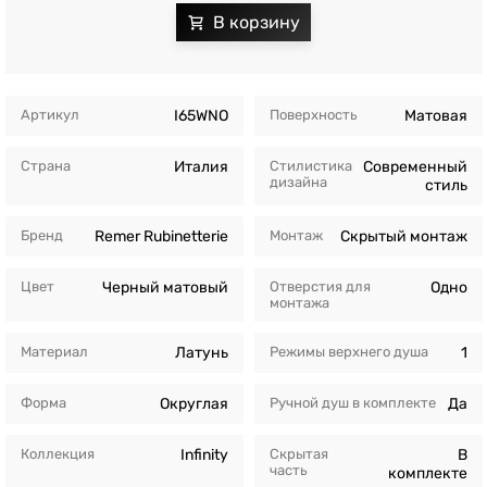
Артикул
I65WNO
Поверхность
Матовая
Страна
Италия
Стилистика
Современный
дизайна
стиль
Бренд
Remer Rubinetterie
Монтаж
Скрытый монтаж
Цвет
Черный матовый
Отверстия для
Одно
монтажа
Материал
Латунь
Режимы верхнего душа
1
Форма
Округлая
Ручной душ в комплекте
Да
Коллекция
Infinity
Скрытая
В
часть
комплекте