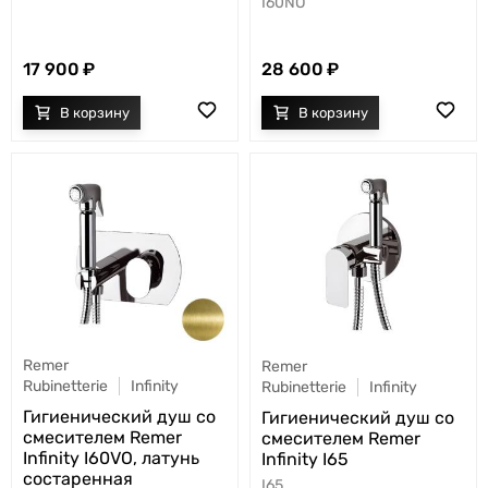
I60NO
17 900
28 600
Remer
Remer
Rubinetterie
Infinity
Rubinetterie
Infinity
Гигиенический душ со
Гигиенический душ со
смесителем Remer
смесителем Remer
Infinity I60VO, латунь
Infinity I65
состаренная
I65