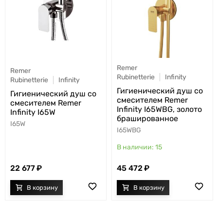
Remer
Remer
Rubinetterie
Infinity
Rubinetterie
Infinity
Гигиенический душ со
Гигиенический душ со
смесителем Remer
смесителем Remer
Infinity I65WBG, золото
Infinity I65W
брашированное
I65W
I65WBG
15
22 677
45 472