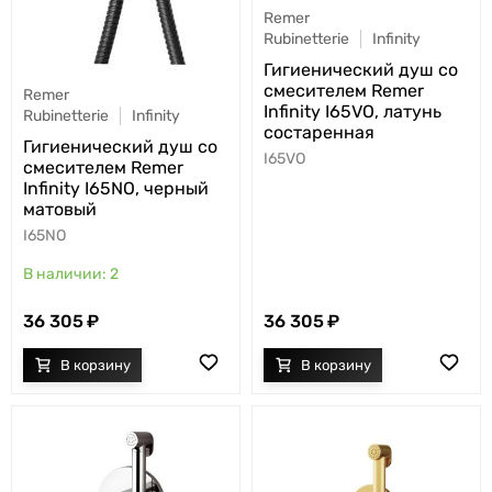
Remer
Rubinetterie
Infinity
Гигиенический душ со
смесителем Remer
Remer
Infinity I65VO, латунь
Rubinetterie
Infinity
состаренная
Гигиенический душ со
I65VO
смесителем Remer
Infinity I65NO, черный
матовый
I65NO
2
36 305
36 305