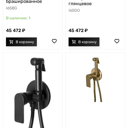
брашированное
глянцевое
I65BG
I65DO
1
45 472
45 472