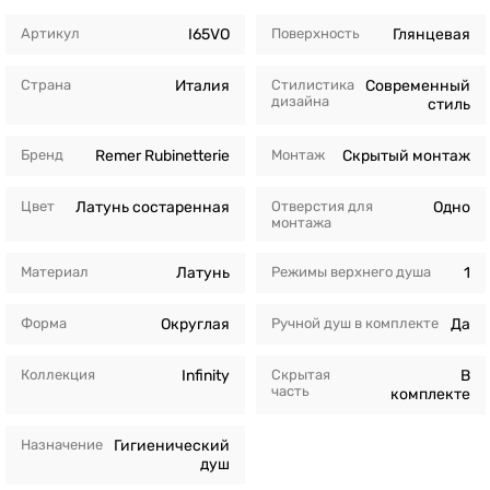
Артикул
I65VO
Поверхность
Глянцевая
Страна
Италия
Стилистика
Современный
дизайна
стиль
Бренд
Remer Rubinetterie
Монтаж
Скрытый монтаж
Цвет
Латунь состаренная
Отверстия для
Одно
монтажа
Материал
Латунь
Режимы верхнего душа
1
Форма
Округлая
Ручной душ в комплекте
Да
Коллекция
Infinity
Скрытая
В
часть
комплекте
Назначение
Гигиенический
душ