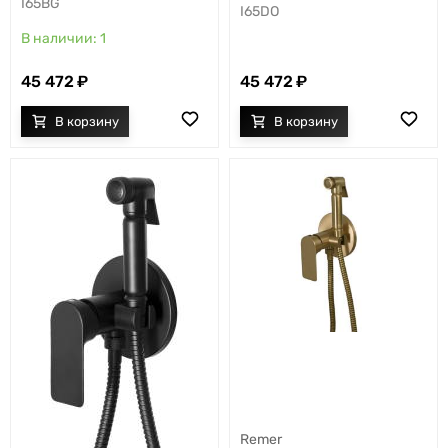
I65BG
I65DO
1
45 472
45 472
Remer