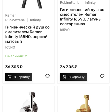
Rubinetterie
Infinity
Гигиенический душ со
смесителем Remer
Remer
Infinity I65VO, латунь
Rubinetterie
Infinity
состаренная
Гигиенический душ со
I65VO
смесителем Remer
Infinity I65NO, черный
матовый
I65NO
2
36 305
36 305