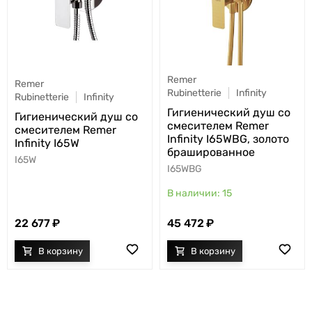
Remer
Remer
Rubinetterie
Infinity
Rubinetterie
Infinity
Гигиенический душ со
Гигиенический душ со
смесителем Remer
смесителем Remer
Infinity I65WBG, золото
Infinity I65W
брашированное
I65W
I65WBG
15
22 677
45 472