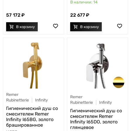
14
57 172
22 677
Remer
Remer
Rubinetterie
Infinity
Rubinetterie
Infinity
Гигиенический душ со
Гигиенический душ со
смесителем Remer
смесителем Remer
Infinity I65BG, золото
Infinity I65DO, золото
брашированное
глянцевое