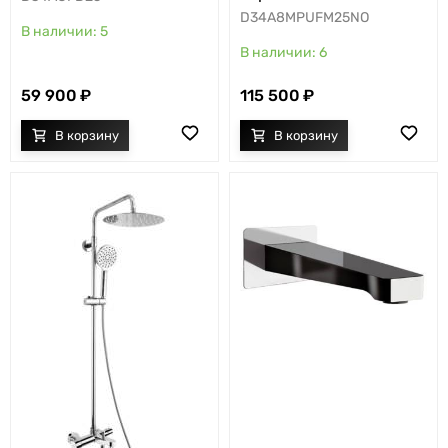
D34A8MPUFM25NO
5
6
59 900
115 500