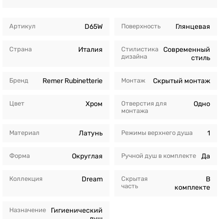
Артикул
D65W
Поверхность
Глянцевая
Страна
Италия
Стилистика
Современный
дизайна
стиль
Бренд
Remer Rubinetterie
Монтаж
Скрытый монтаж
Цвет
Хром
Отверстия для
Одно
монтажа
Материал
Латунь
Режимы верхнего душа
1
Форма
Округлая
Ручной душ в комплекте
Да
Коллекция
Dream
Скрытая
В
часть
комплекте
Назначение
Гигиенический
душ