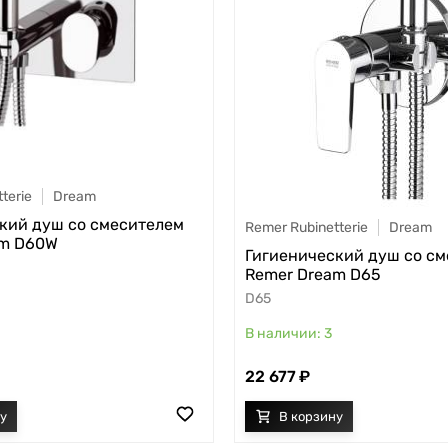
terie
Dream
кий душ со смесителем
Remer Rubinetterie
Dream
am D60W
Гигиенический душ со с
Remer Dream D65
D65
3
22 677