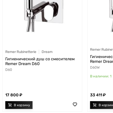
Remer Rubinet
Remer Rubinetterie
Dream
Гигиеничес
Гигиенический душ со смесителем
Remer Dre
Remer Dream D60
D60W
D60
1
17 800
33 411