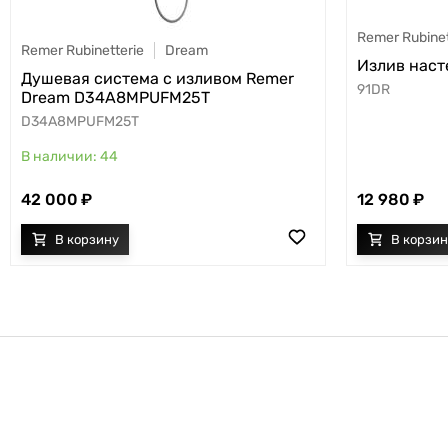
Remer Rubinet
Remer Rubinetterie
Dream
Излив наст
Душевая система с изливом Remer
91DR
Dream D34A8MPUFM25T
D34A8MPUFM25T
44
42 000
12 980