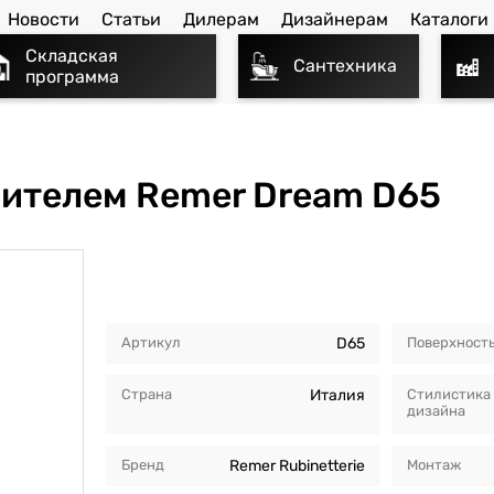
Новости
Статьи
Дилерам
Дизайнерам
Каталоги
Складская
Сантехника
программа
сителем Remer Dream D65
Артикул
D65
Поверхност
Страна
Италия
Стилистика
дизайна
Бренд
Remer Rubinetterie
Монтаж