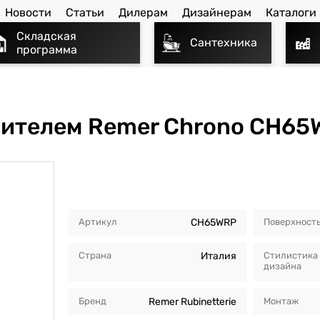
Новости
Статьи
Дилерам
Дизайнерам
Каталоги
Складская
Сантехника
программа
сителем Remer Chrono CH65
Артикул
CH65WRP
Поверхност
Страна
Италия
Стилистика
дизайна
Бренд
Remer Rubinetterie
Монтаж