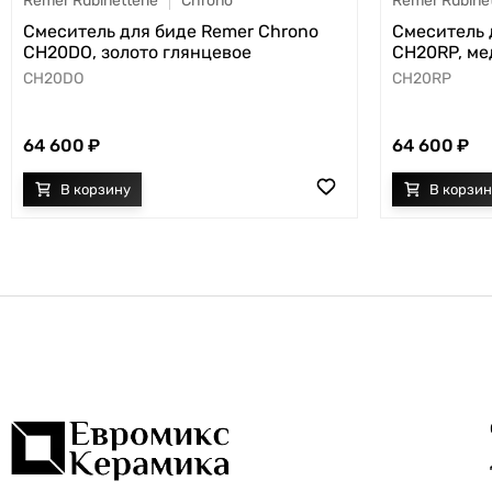
Remer Rubinetterie
Chrono
Remer Rubinet
Смеситель для биде Remer Chrono
Смеситель 
CH20DO, золото глянцевое
CH20RP, ме
CH20DO
CH20RP
64 600
64 600