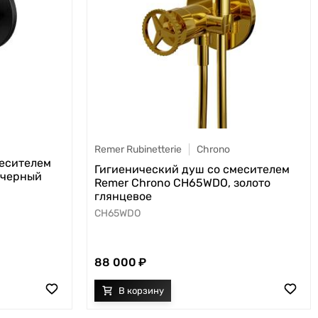
Remer Rubinetterie
Chrono
месителем
Гигиенический душ со смесителем
 черный
Remer Chrono CH65WDO, золото
глянцевое
CH65WDO
88 000