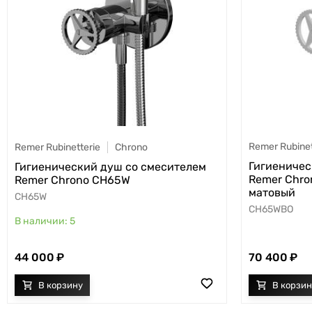
Remer Rubinet
Remer Rubinetterie
Chrono
Гигиеничес
Гигиенический душ со смесителем
Remer Chro
Remer Chrono CH65W
матовый
CH65W
CH65WBO
5
44 000
70 400