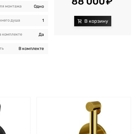
88 000
ля монтажа
Одно
хнего душа
1
в комплекте
Да
ть
В комплекте