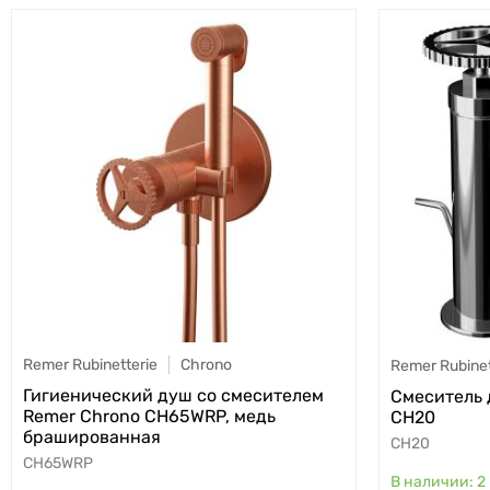
Remer Rubinetterie
Chrono
Remer Rubinet
Гигиенический душ со смесителем
Смеситель 
Remer Chrono CH65WRP, медь
CH20
брашированная
CH20
CH65WRP
2