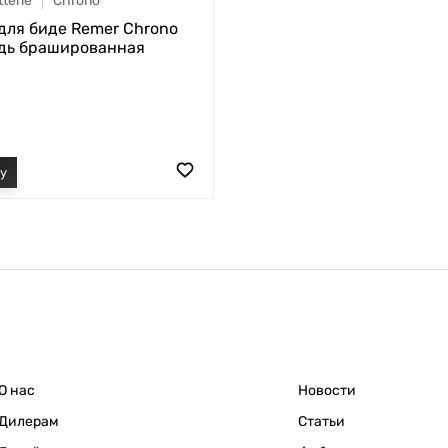
terie
Chrono
для биде Remer Chrono
дь брашированная
О нас
Новости
Дилерам
Статьи