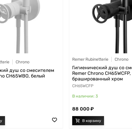
Remer Rubinetterie
Chrono
terie
Chrono
Гигиенический душ со с
кий душ со смесителем
Remer Chrono CH65WCFP,
no CH65WBO, белый
брашированный хром
CH65WCFP
3
88 000