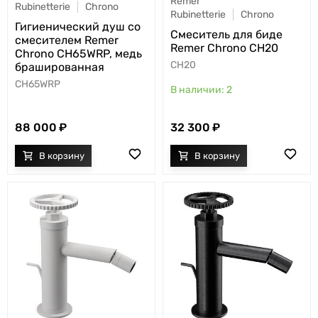
Remer
Rubinetterie
Chrono
Rubinetterie
Chrono
Гигиенический душ со
Смеситель для биде
смесителем Remer
Remer Chrono CH20
Chrono CH65WRP, медь
CH20
брашированная
CH65WRP
2
88 000
32 300