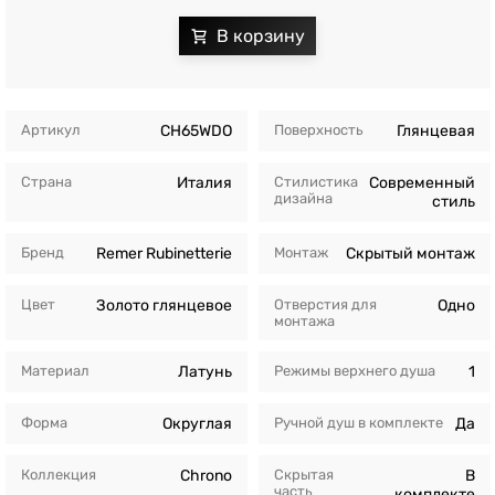
Артикул
CH65WDO
Поверхность
Глянцевая
Страна
Италия
Стилистика
Современный
дизайна
стиль
Бренд
Remer Rubinetterie
Монтаж
Скрытый монтаж
Цвет
Золото глянцевое
Отверстия для
Одно
монтажа
Материал
Латунь
Режимы верхнего душа
1
Форма
Округлая
Ручной душ в комплекте
Да
Коллекция
Chrono
Скрытая
В
часть
комплекте