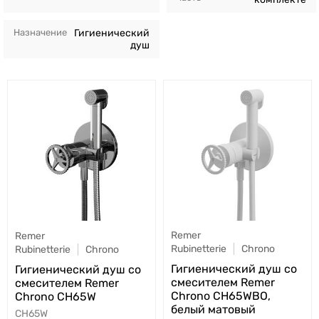
Назначение
Гигиенический
душ
Remer
Remer
Rubinetterie
Chrono
Rubinetterie
Chrono
Гигиенический душ со
Гигиенический душ со
смесителем Remer
смесителем Remer
Chrono CH65WBO,
Chrono CH65W
белый матовый
CH65W