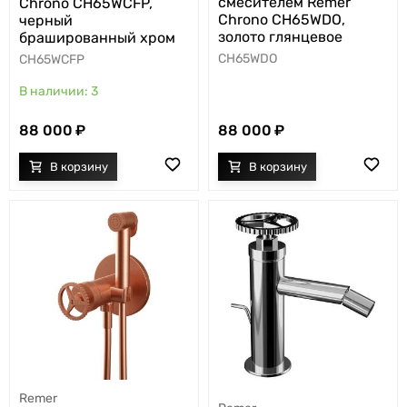
смесителем Remer
Chrono CH65WCFP,
Chrono CH65WDO,
черный
золото глянцевое
брашированный хром
CH65WDO
CH65WCFP
3
88 000
88 000
Remer