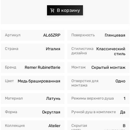
Артикул
AL65ZRP
Поверхность
Глянцевая
Страна
Италия
Стилистика
Классический
дизайна
стиль
Бренд
Remer Rubinetterie
Монтаж
Скрытый монтаж
Цвет
Медь брашированная
Отверстия для
Одно
монтажа
Материал
Латунь
Режимы верхнего душа
1
Форма
Округлая
Ручной душ в комплекте
Да
Коллекция
Atelier
Скрытая
В
часть