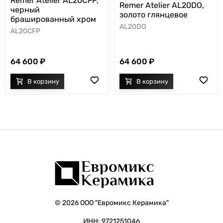
Remer Atelier AL20CFP,
Remer Atelier AL20DO,
черный
золото глянцевое
брашированный хром
AL20DO
AL20CFP
64 600
64 600
© 2026 ООО "Евромикс Керамика"
ИНН: 9721251046