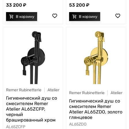
33 200
53 200
Remer Rubinetterie
Atelier
Remer Rubinetterie
Atelier
Гигиенический душ со
Гигиенический душ со
смесителем Remer
смесителем Remer
Atelier AL65ZCFP,
Atelier AL65ZDO, золото
черный
глянцевое
брашированный хром
AL65ZDO
AL65ZCFP