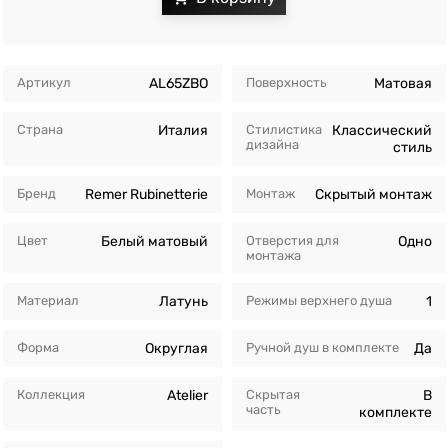
Артикул
AL65ZBO
Поверхность
Матовая
Страна
Италия
Стилистика
Классический
дизайна
стиль
Бренд
Remer Rubinetterie
Монтаж
Скрытый монтаж
Цвет
Белый матовый
Отверстия для
Одно
монтажа
Материал
Латунь
Режимы верхнего душа
1
Форма
Округлая
Ручной душ в комплекте
Да
Коллекция
Atelier
Скрытая
В
часть
комплекте