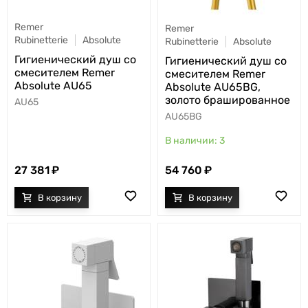
Remer
Remer
Rubinetterie
Absolute
Rubinetterie
Absolute
Гигиенический душ со
Гигиенический душ со
смесителем Remer
смесителем Remer
Absolute AU65
Absolute AU65BG,
золото брашированное
AU65
AU65BG
3
27 381
54 760