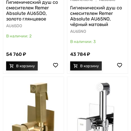
Гигиенический душ со
смесителем Remer
Гигиенический душ со
Absolute AU65DO,
смесителем Remer
золото глянцевое
Absolute AU65NO,
чёрный матовый
AU65DO
AU65NO
2
3
54 760
43 784