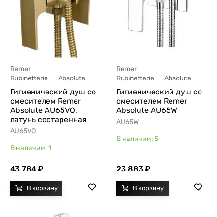
Remer
Remer
Rubinetterie
Absolute
Rubinetterie
Absolute
Гигиенический душ со
Гигиенический душ со
смесителем Remer
смесителем Remer
Absolute AU65VO,
Absolute AU65W
латунь состаренная
AU65W
AU65VO
5
1
23 883
43 784