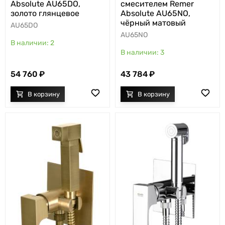
Absolute AU65DO,
смесителем Remer
золото глянцевое
Absolute AU65NO,
чёрный матовый
AU65DO
AU65NO
2
3
54 760
43 784