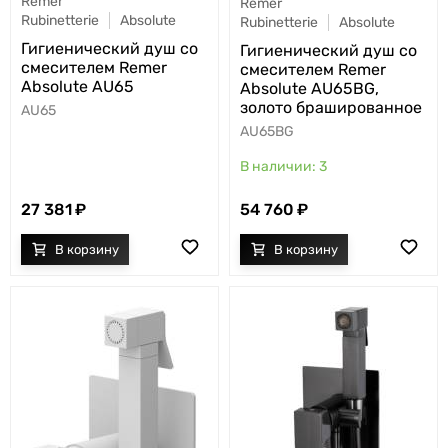
Remer
Remer
Rubinetterie
Absolute
Rubinetterie
Absolute
Гигиенический душ со
Гигиенический душ со
смесителем Remer
смесителем Remer
Absolute AU65
Absolute AU65BG,
золото брашированное
AU65
AU65BG
3
27 381
54 760