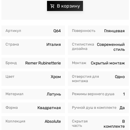
Артикул
Q64
Поверхность
Глянцевая
Страна
Италия
Стилистика
Современный
дизайна
стиль
Бренд
Remer Rubinetterie
Монтаж
Скрытый монтаж
Цвет
Хром
Отверстия для
Одно
монтажа
Материал
Латунь
Режимы верхнего душа
1
Форма
Квадратная
Ручной душ в комплекте
Да
Коллекция
Absolute
Скрытая
В
часть
комплекте