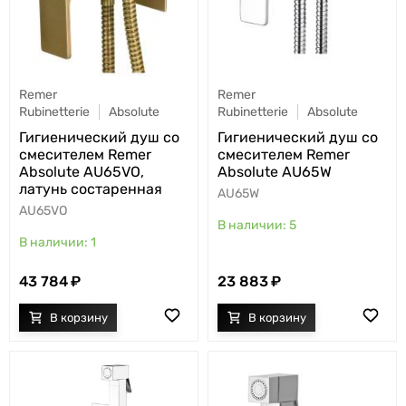
Remer
Remer
Rubinetterie
Absolute
Rubinetterie
Absolute
Гигиенический душ со
Гигиенический душ со
смесителем Remer
смесителем Remer
Absolute AU65VO,
Absolute AU65W
латунь состаренная
AU65W
AU65VO
5
1
23 883
43 784